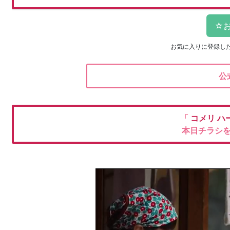
お気に入りに登録し
公
「
コメリ
ハ
本日チラシ