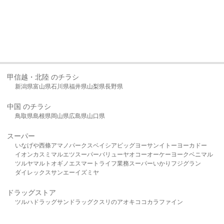
甲信越・北陸 のチラシ
新潟県
富山県
石川県
福井県
山梨県
長野県
中国 のチラシ
鳥取県
島根県
岡山県
広島県
山口県
スーパー
いなげや
西條
アマノパークス
ベイシア
ビッグヨーサン
イトーヨーカドー
イオン
カスミ
マルエツ
スーパーバリュー
ヤオコー
オーケー
ヨークベニマル
ツルヤ
マルト
オギノ
エスマート
ライフ
業務スーパー
いかり
フジグラン
ダイレックス
サンエー
イズミヤ
ドラッグストア
ツルハドラッグ
サンドラッグ
クスリのアオキ
ココカラファイン