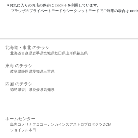
※お気に入りのお店の保存に
cookie
を利用しています。
ブラウザのプライベートモードやシークレットモードでご利用の場合は coo
北海道・東北 のチラシ
北海道
青森県
岩手県
宮城県
秋田県
山形県
福島県
東海 のチラシ
岐阜県
静岡県
愛知県
三重県
四国 のチラシ
徳島県
香川県
愛媛県
高知県
ホームセンター
島忠
コメリ
ナフコ
コーナン
カインズ
アストロプロダクツ
DCM
ジョイフル本田