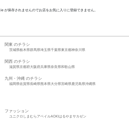
kie が保存されませんのでお店をお気に入りに登録できません。
関東 のチラシ
茨城県
栃木県
群馬県
埼玉県
千葉県
東京都
神奈川県
関西 のチラシ
滋賀県
京都府
大阪府
兵庫県
奈良県
和歌山県
九州・沖縄 のチラシ
福岡県
佐賀県
長崎県
熊本県
大分県
宮崎県
鹿児島県
沖縄県
ファッション
ユニクロ
しまむら
アベイル
AOKI
はるやま
サカゼン