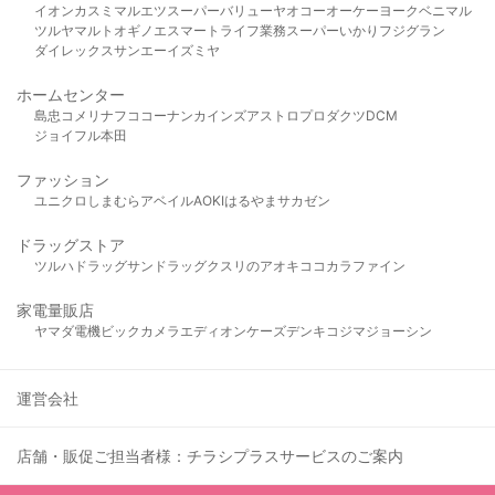
イオン
カスミ
マルエツ
スーパーバリュー
ヤオコー
オーケー
ヨークベニマル
ツルヤ
マルト
オギノ
エスマート
ライフ
業務スーパー
いかり
フジグラン
ダイレックス
サンエー
イズミヤ
ホームセンター
島忠
コメリ
ナフコ
コーナン
カインズ
アストロプロダクツ
DCM
ジョイフル本田
ファッション
ユニクロ
しまむら
アベイル
AOKI
はるやま
サカゼン
ドラッグストア
ツルハドラッグ
サンドラッグ
クスリのアオキ
ココカラファイン
家電量販店
ヤマダ電機
ビックカメラ
エディオン
ケーズデンキ
コジマ
ジョーシン
運営会社
店舗・販促ご担当者様：チラシプラスサービスのご案内