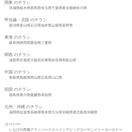
関東 のチラシ
茨城県
栃木県
群馬県
埼玉県
千葉県
東京都
神奈川県
甲信越・北陸 のチラシ
新潟県
富山県
石川県
福井県
山梨県
長野県
東海 のチラシ
岐阜県
静岡県
愛知県
三重県
関西 のチラシ
滋賀県
京都府
大阪府
兵庫県
奈良県
和歌山県
中国 のチラシ
鳥取県
島根県
岡山県
広島県
山口県
四国 のチラシ
徳島県
香川県
愛媛県
高知県
九州・沖縄 のチラシ
福岡県
佐賀県
長崎県
熊本県
大分県
宮崎県
鹿児島県
沖縄県
スーパー
いなげや
西條
アマノパークス
ベイシア
ビッグヨーサン
イトーヨーカドー