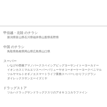
甲信越・北陸 のチラシ
新潟県
富山県
石川県
福井県
山梨県
長野県
中国 のチラシ
鳥取県
島根県
岡山県
広島県
山口県
スーパー
いなげや
西條
アマノパークス
ベイシア
ビッグヨーサン
イトーヨーカドー
イオン
カスミ
マルエツ
スーパーバリュー
ヤオコー
オーケー
ヨークベニマル
ツルヤ
マルト
オギノ
エスマート
ライフ
業務スーパー
いかり
フジグラン
ダイレックス
サンエー
イズミヤ
ドラッグストア
ツルハドラッグ
サンドラッグ
クスリのアオキ
ココカラファイン