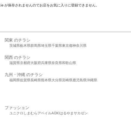
kie が保存されませんのでお店をお気に入りに登録できません。
関東 のチラシ
茨城県
栃木県
群馬県
埼玉県
千葉県
東京都
神奈川県
関西 のチラシ
滋賀県
京都府
大阪府
兵庫県
奈良県
和歌山県
九州・沖縄 のチラシ
福岡県
佐賀県
長崎県
熊本県
大分県
宮崎県
鹿児島県
沖縄県
ファッション
ユニクロ
しまむら
アベイル
AOKI
はるやま
サカゼン