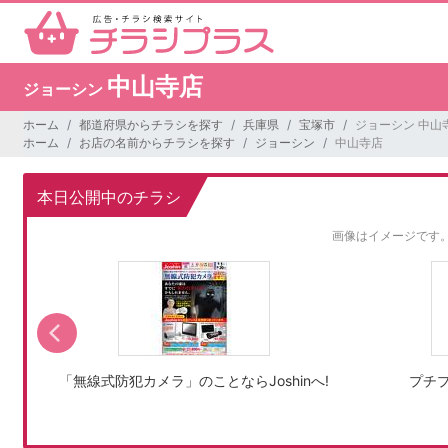
中山寺店
ジョーシン
ホーム
都道府県からチラシを探す
兵庫県
宝塚市
ジョーシン 中山
ホーム
お店の名前からチラシを探す
ジョーシン
中山寺店
本日公開中のチラシ
画像はイメージです
「無線式防犯カメラ」のことならJoshinへ!
プチ