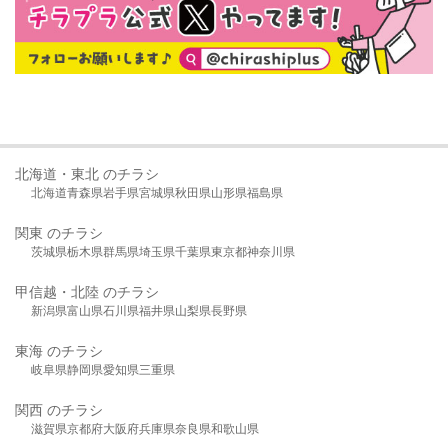
北海道・東北 のチラシ
北海道
青森県
岩手県
宮城県
秋田県
山形県
福島県
関東 のチラシ
茨城県
栃木県
群馬県
埼玉県
千葉県
東京都
神奈川県
甲信越・北陸 のチラシ
新潟県
富山県
石川県
福井県
山梨県
長野県
東海 のチラシ
岐阜県
静岡県
愛知県
三重県
関西 のチラシ
滋賀県
京都府
大阪府
兵庫県
奈良県
和歌山県