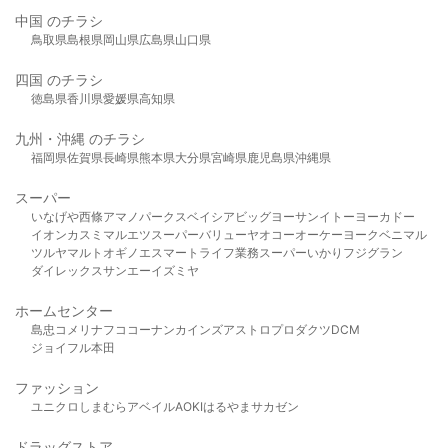
中国 のチラシ
鳥取県
島根県
岡山県
広島県
山口県
四国 のチラシ
徳島県
香川県
愛媛県
高知県
九州・沖縄 のチラシ
福岡県
佐賀県
長崎県
熊本県
大分県
宮崎県
鹿児島県
沖縄県
スーパー
いなげや
西條
アマノパークス
ベイシア
ビッグヨーサン
イトーヨーカドー
イオン
カスミ
マルエツ
スーパーバリュー
ヤオコー
オーケー
ヨークベニマル
ツルヤ
マルト
オギノ
エスマート
ライフ
業務スーパー
いかり
フジグラン
ダイレックス
サンエー
イズミヤ
ホームセンター
島忠
コメリ
ナフコ
コーナン
カインズ
アストロプロダクツ
DCM
ジョイフル本田
ファッション
ユニクロ
しまむら
アベイル
AOKI
はるやま
サカゼン
ドラッグストア