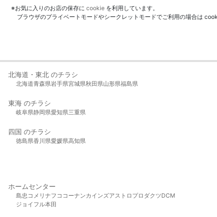
※お気に入りのお店の保存に
cookie
を利用しています。
ブラウザのプライベートモードやシークレットモードでご利用の場合は coo
北海道・東北 のチラシ
北海道
青森県
岩手県
宮城県
秋田県
山形県
福島県
東海 のチラシ
岐阜県
静岡県
愛知県
三重県
四国 のチラシ
徳島県
香川県
愛媛県
高知県
ホームセンター
島忠
コメリ
ナフコ
コーナン
カインズ
アストロプロダクツ
DCM
ジョイフル本田