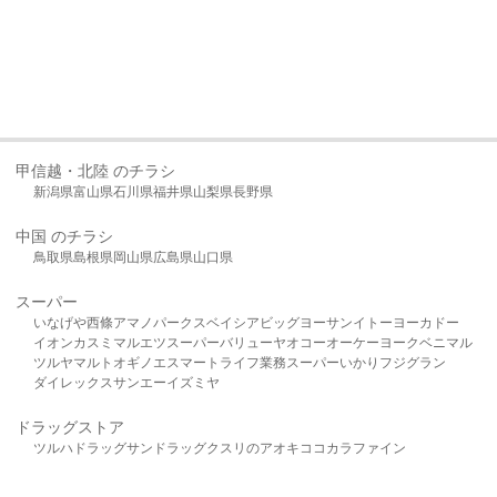
甲信越・北陸 のチラシ
新潟県
富山県
石川県
福井県
山梨県
長野県
中国 のチラシ
鳥取県
島根県
岡山県
広島県
山口県
スーパー
いなげや
西條
アマノパークス
ベイシア
ビッグヨーサン
イトーヨーカドー
イオン
カスミ
マルエツ
スーパーバリュー
ヤオコー
オーケー
ヨークベニマル
ツルヤ
マルト
オギノ
エスマート
ライフ
業務スーパー
いかり
フジグラン
ダイレックス
サンエー
イズミヤ
ドラッグストア
ツルハドラッグ
サンドラッグ
クスリのアオキ
ココカラファイン