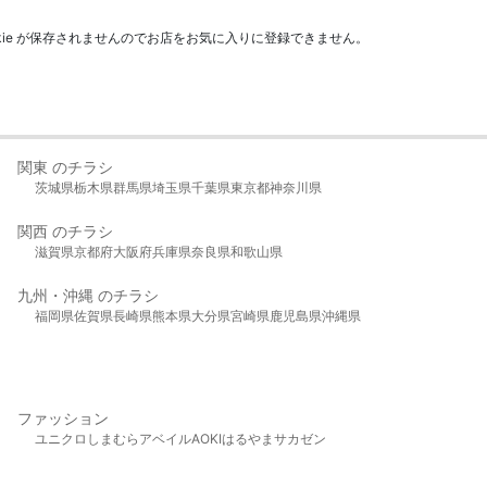
kie が保存されませんのでお店をお気に入りに登録できません。
関東 のチラシ
茨城県
栃木県
群馬県
埼玉県
千葉県
東京都
神奈川県
関西 のチラシ
滋賀県
京都府
大阪府
兵庫県
奈良県
和歌山県
九州・沖縄 のチラシ
福岡県
佐賀県
長崎県
熊本県
大分県
宮崎県
鹿児島県
沖縄県
ファッション
ユニクロ
しまむら
アベイル
AOKI
はるやま
サカゼン