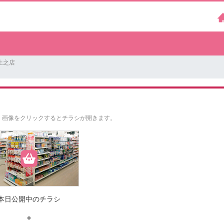
上之店
。
画像をクリックするとチラシが開きます。
本日公開中のチラシ