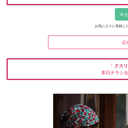
お気に入りに登録し
公
「
クスリ
本日チラシ