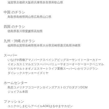
滋賀県
京都府
大阪府
兵庫県
奈良県
和歌山県
中国 のチラシ
鳥取県
島根県
岡山県
広島県
山口県
四国 のチラシ
徳島県
香川県
愛媛県
高知県
九州・沖縄 のチラシ
福岡県
佐賀県
長崎県
熊本県
大分県
宮崎県
鹿児島県
沖縄県
スーパー
いなげや
西條
アマノパークス
ベイシア
ビッグヨーサン
イトーヨーカドー
イオン
カスミ
マルエツ
スーパーバリュー
ヤオコー
オーケー
ヨークベニマル
ツルヤ
マルト
オギノ
エスマート
ライフ
業務スーパー
いかり
フジグラン
ダイレックス
サンエー
イズミヤ
ホームセンター
島忠
コメリ
ナフコ
コーナン
カインズ
アストロプロダクツ
DCM
ジョイフル本田
ファッション
ユニクロ
しまむら
アベイル
AOKI
はるやま
サカゼン