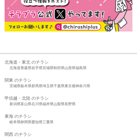
北海道・東北 のチラシ
北海道
青森県
岩手県
宮城県
秋田県
山形県
福島県
関東 のチラシ
茨城県
栃木県
群馬県
埼玉県
千葉県
東京都
神奈川県
甲信越・北陸 のチラシ
新潟県
富山県
石川県
福井県
山梨県
長野県
東海 のチラシ
岐阜県
静岡県
愛知県
三重県
関西 のチラシ