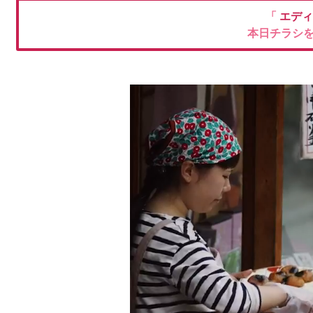
「
エデ
本日チラシ