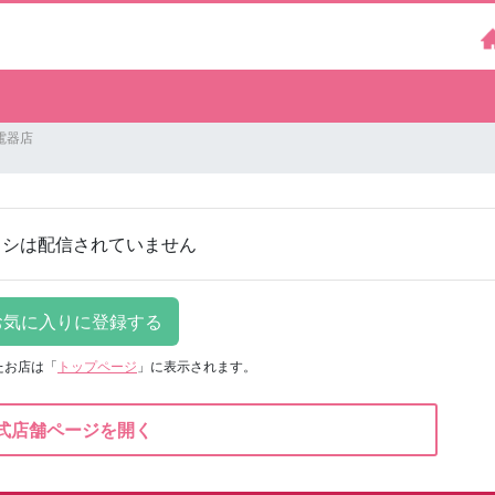
電器店
ラシは配信されていません
たお店は
「
トップページ
」に表示されます。
式店舗ページを開く