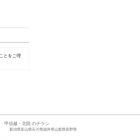
ことをご理
甲信越・北陸 のチラシ
新潟県
富山県
石川県
福井県
山梨県
長野県