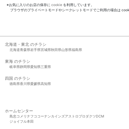
※お気に入りのお店の保存に
cookie
を利用しています。
ブラウザのプライベートモードやシークレットモードでご利用の場合は coo
北海道・東北 のチラシ
北海道
青森県
岩手県
宮城県
秋田県
山形県
福島県
東海 のチラシ
岐阜県
静岡県
愛知県
三重県
四国 のチラシ
徳島県
香川県
愛媛県
高知県
ホームセンター
島忠
コメリ
ナフコ
コーナン
カインズ
アストロプロダクツ
DCM
ジョイフル本田