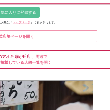
たお店は
「
トップページ
」に表示されます。
式店舗ページを開く
のアオキ
扇が丘店
」周辺で
を掲載している店舗一覧を開く