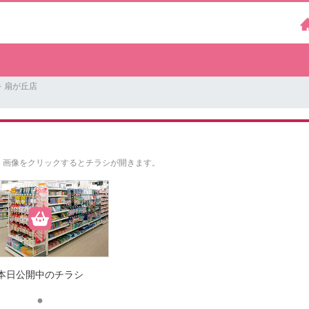
 扇が丘店
。
画像をクリックするとチラシが開きます。
本日公開中のチラシ