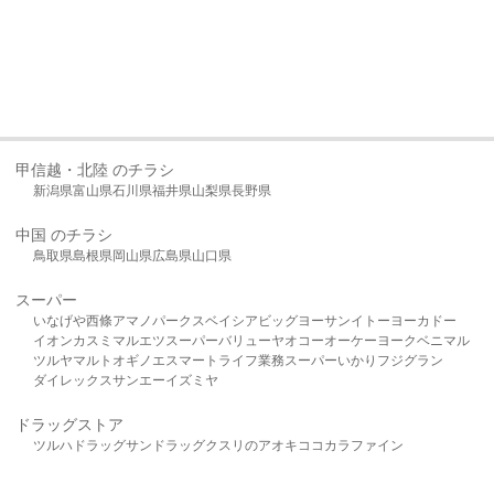
甲信越・北陸 のチラシ
新潟県
富山県
石川県
福井県
山梨県
長野県
中国 のチラシ
鳥取県
島根県
岡山県
広島県
山口県
スーパー
いなげや
西條
アマノパークス
ベイシア
ビッグヨーサン
イトーヨーカドー
イオン
カスミ
マルエツ
スーパーバリュー
ヤオコー
オーケー
ヨークベニマル
ツルヤ
マルト
オギノ
エスマート
ライフ
業務スーパー
いかり
フジグラン
ダイレックス
サンエー
イズミヤ
ドラッグストア
ツルハドラッグ
サンドラッグ
クスリのアオキ
ココカラファイン