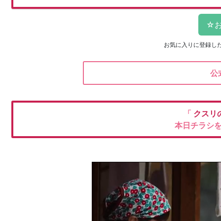
お気に入りに登録し
公
「
クスリ
本日チラシ