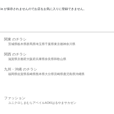
kie が保存されませんのでお店をお気に入りに登録できません。
関東 のチラシ
茨城県
栃木県
群馬県
埼玉県
千葉県
東京都
神奈川県
関西 のチラシ
滋賀県
京都府
大阪府
兵庫県
奈良県
和歌山県
九州・沖縄 のチラシ
福岡県
佐賀県
長崎県
熊本県
大分県
宮崎県
鹿児島県
沖縄県
ファッション
ユニクロ
しまむら
アベイル
AOKI
はるやま
サカゼン