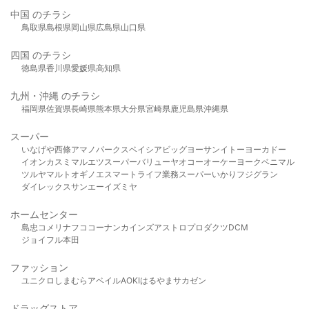
中国 のチラシ
鳥取県
島根県
岡山県
広島県
山口県
四国 のチラシ
徳島県
香川県
愛媛県
高知県
九州・沖縄 のチラシ
福岡県
佐賀県
長崎県
熊本県
大分県
宮崎県
鹿児島県
沖縄県
スーパー
いなげや
西條
アマノパークス
ベイシア
ビッグヨーサン
イトーヨーカドー
イオン
カスミ
マルエツ
スーパーバリュー
ヤオコー
オーケー
ヨークベニマル
ツルヤ
マルト
オギノ
エスマート
ライフ
業務スーパー
いかり
フジグラン
ダイレックス
サンエー
イズミヤ
ホームセンター
島忠
コメリ
ナフコ
コーナン
カインズ
アストロプロダクツ
DCM
ジョイフル本田
ファッション
ユニクロ
しまむら
アベイル
AOKI
はるやま
サカゼン
ドラッグストア