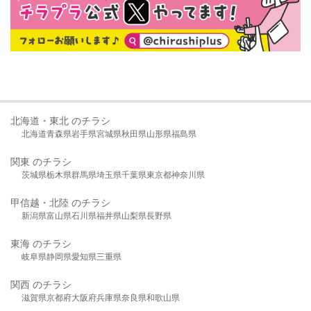
北海道・東北 のチラシ
北海道
青森県
岩手県
宮城県
秋田県
山形県
福島県
関東 のチラシ
茨城県
栃木県
群馬県
埼玉県
千葉県
東京都
神奈川県
甲信越・北陸 のチラシ
新潟県
富山県
石川県
福井県
山梨県
長野県
東海 のチラシ
岐阜県
静岡県
愛知県
三重県
関西 のチラシ
滋賀県
京都府
大阪府
兵庫県
奈良県
和歌山県