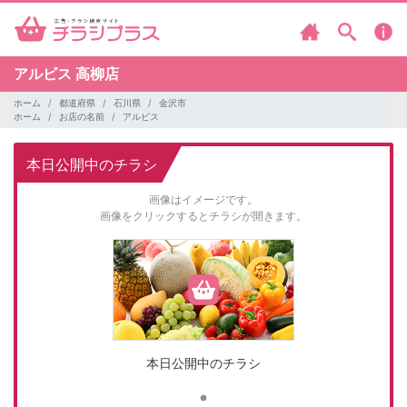
アルビス
高柳店
ホーム
都道府県
石川県
金沢市
ホーム
お店の名前
アルビス
本日公開中のチラシ
画像はイメージです。
画像をクリックするとチラシが開きます。
本日公開中のチラシ