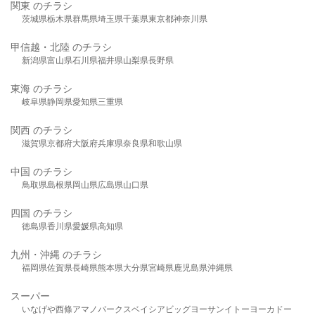
関東 のチラシ
茨城県
栃木県
群馬県
埼玉県
千葉県
東京都
神奈川県
甲信越・北陸 のチラシ
新潟県
富山県
石川県
福井県
山梨県
長野県
東海 のチラシ
岐阜県
静岡県
愛知県
三重県
関西 のチラシ
滋賀県
京都府
大阪府
兵庫県
奈良県
和歌山県
中国 のチラシ
鳥取県
島根県
岡山県
広島県
山口県
四国 のチラシ
徳島県
香川県
愛媛県
高知県
九州・沖縄 のチラシ
福岡県
佐賀県
長崎県
熊本県
大分県
宮崎県
鹿児島県
沖縄県
スーパー
いなげや
西條
アマノパークス
ベイシア
ビッグヨーサン
イトーヨーカドー