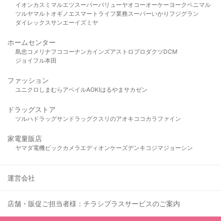
イオン
カスミ
マルエツ
スーパーバリュー
ヤオコー
オーケー
ヨークベニマル
ツルヤ
マルト
オギノ
エスマート
ライフ
業務スーパー
いかり
フジグラン
ダイレックス
サンエー
イズミヤ
ホームセンター
島忠
コメリ
ナフコ
コーナン
カインズ
アストロプロダクツ
DCM
ジョイフル本田
ファッション
ユニクロ
しまむら
アベイル
AOKI
はるやま
サカゼン
ドラッグストア
ツルハドラッグ
サンドラッグ
クスリのアオキ
ココカラファイン
家電量販店
ヤマダ電機
ビックカメラ
エディオン
ケーズデンキ
コジマ
ジョーシン
運営会社
店舗・販促ご担当者様：チラシプラスサービスのご案内