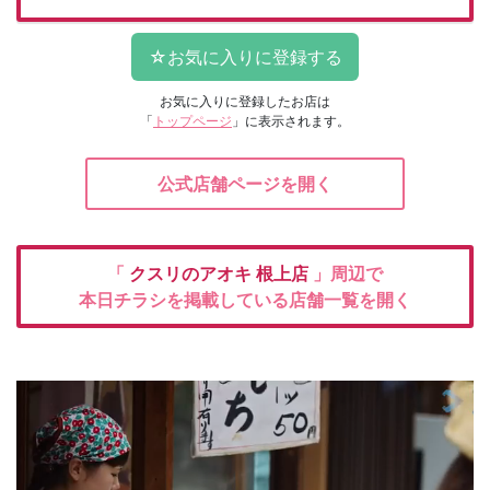
お気に入りに登録したお店は
「
トップページ
」に表示されます。
公式店舗ページを開く
「
クスリのアオキ
根上店
」周辺で
本日チラシを掲載している店舗一覧を開く