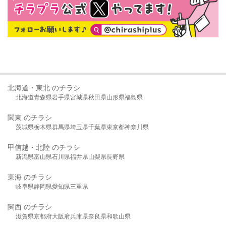
北海道・東北 のチラシ
北海道
青森県
岩手県
宮城県
秋田県
山形県
福島県
関東 のチラシ
茨城県
栃木県
群馬県
埼玉県
千葉県
東京都
神奈川県
甲信越・北陸 のチラシ
新潟県
富山県
石川県
福井県
山梨県
長野県
東海 のチラシ
岐阜県
静岡県
愛知県
三重県
関西 のチラシ
滋賀県
京都府
大阪府
兵庫県
奈良県
和歌山県