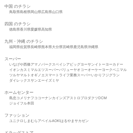
中国 のチラシ
鳥取県
島根県
岡山県
広島県
山口県
四国 のチラシ
徳島県
香川県
愛媛県
高知県
九州・沖縄 のチラシ
福岡県
佐賀県
長崎県
熊本県
大分県
宮崎県
鹿児島県
沖縄県
スーパー
いなげや
西條
アマノパークス
ベイシア
ビッグヨーサン
イトーヨーカドー
イオン
カスミ
マルエツ
スーパーバリュー
ヤオコー
オーケー
ヨークベニマル
ツルヤ
マルト
オギノ
エスマート
ライフ
業務スーパー
いかり
フジグラン
ダイレックス
サンエー
イズミヤ
ホームセンター
島忠
コメリ
ナフコ
コーナン
カインズ
アストロプロダクツ
DCM
ジョイフル本田
ファッション
ユニクロ
しまむら
アベイル
AOKI
はるやま
サカゼン
ドラッグストア