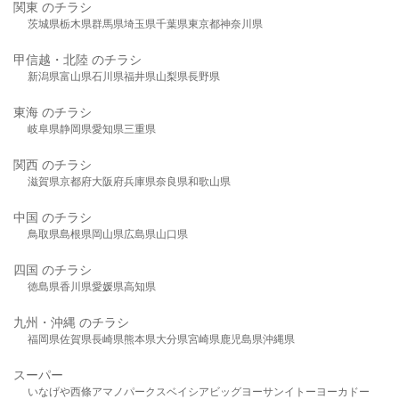
関東 のチラシ
茨城県
栃木県
群馬県
埼玉県
千葉県
東京都
神奈川県
甲信越・北陸 のチラシ
新潟県
富山県
石川県
福井県
山梨県
長野県
東海 のチラシ
岐阜県
静岡県
愛知県
三重県
関西 のチラシ
滋賀県
京都府
大阪府
兵庫県
奈良県
和歌山県
中国 のチラシ
鳥取県
島根県
岡山県
広島県
山口県
四国 のチラシ
徳島県
香川県
愛媛県
高知県
九州・沖縄 のチラシ
福岡県
佐賀県
長崎県
熊本県
大分県
宮崎県
鹿児島県
沖縄県
スーパー
いなげや
西條
アマノパークス
ベイシア
ビッグヨーサン
イトーヨーカドー