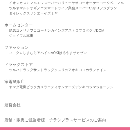
イオン
カスミ
マルエツ
スーパーバリュー
ヤオコー
オーケー
ヨークベニマル
ツルヤ
マルト
オギノ
エスマート
ライフ
業務スーパー
いかり
フジグラン
ダイレックス
サンエー
イズミヤ
ホームセンター
島忠
コメリ
ナフコ
コーナン
カインズ
アストロプロダクツ
DCM
ジョイフル本田
ファッション
ユニクロ
しまむら
アベイル
AOKI
はるやま
サカゼン
ドラッグストア
ツルハドラッグ
サンドラッグ
クスリのアオキ
ココカラファイン
家電量販店
ヤマダ電機
ビックカメラ
エディオン
ケーズデンキ
コジマ
ジョーシン
運営会社
店舗・販促ご担当者様：チラシプラスサービスのご案内