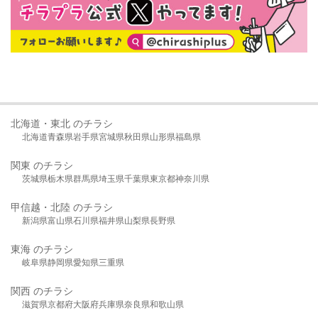
北海道・東北 のチラシ
北海道
青森県
岩手県
宮城県
秋田県
山形県
福島県
関東 のチラシ
茨城県
栃木県
群馬県
埼玉県
千葉県
東京都
神奈川県
甲信越・北陸 のチラシ
新潟県
富山県
石川県
福井県
山梨県
長野県
東海 のチラシ
岐阜県
静岡県
愛知県
三重県
関西 のチラシ
滋賀県
京都府
大阪府
兵庫県
奈良県
和歌山県