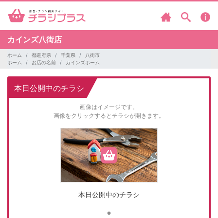
カインズ八街店
ホーム
都道府県
千葉県
八街市
ホーム
お店の名前
カインズホーム
本日公開中のチラシ
画像はイメージです。
画像をクリックするとチラシが開きます。
本日公開中のチラシ