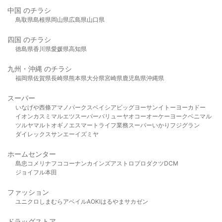
中国 のチラシ
鳥取県
島根県
岡山県
広島県
山口県
四国 のチラシ
徳島県
香川県
愛媛県
高知県
九州・沖縄 のチラシ
福岡県
佐賀県
長崎県
熊本県
大分県
宮崎県
鹿児島県
沖縄県
スーパー
いなげや
西條
アマノパークス
ベイシア
ビッグヨーサン
イトーヨーカドー
イオン
カスミ
マルエツ
スーパーバリュー
ヤオコー
オーケー
ヨークベニマル
ツルヤ
マルト
オギノ
エスマート
ライフ
業務スーパー
いかり
フジグラン
ダイレックス
サンエー
イズミヤ
ホームセンター
島忠
コメリ
ナフコ
コーナン
カインズ
アストロプロダクツ
DCM
ジョイフル本田
ファッション
ユニクロ
しまむら
アベイル
AOKI
はるやま
サカゼン
ドラッグストア