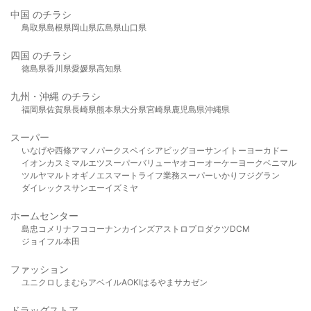
中国 のチラシ
鳥取県
島根県
岡山県
広島県
山口県
四国 のチラシ
徳島県
香川県
愛媛県
高知県
九州・沖縄 のチラシ
福岡県
佐賀県
長崎県
熊本県
大分県
宮崎県
鹿児島県
沖縄県
スーパー
いなげや
西條
アマノパークス
ベイシア
ビッグヨーサン
イトーヨーカドー
イオン
カスミ
マルエツ
スーパーバリュー
ヤオコー
オーケー
ヨークベニマル
ツルヤ
マルト
オギノ
エスマート
ライフ
業務スーパー
いかり
フジグラン
ダイレックス
サンエー
イズミヤ
ホームセンター
島忠
コメリ
ナフコ
コーナン
カインズ
アストロプロダクツ
DCM
ジョイフル本田
ファッション
ユニクロ
しまむら
アベイル
AOKI
はるやま
サカゼン
ドラッグストア