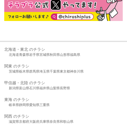
北海道・東北 のチラシ
北海道
青森県
岩手県
宮城県
秋田県
山形県
福島県
関東 のチラシ
茨城県
栃木県
群馬県
埼玉県
千葉県
東京都
神奈川県
甲信越・北陸 のチラシ
新潟県
富山県
石川県
福井県
山梨県
長野県
東海 のチラシ
岐阜県
静岡県
愛知県
三重県
関西 のチラシ
滋賀県
京都府
大阪府
兵庫県
奈良県
和歌山県