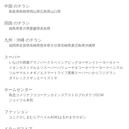
中国 のチラシ
鳥取県
島根県
岡山県
広島県
山口県
四国 のチラシ
徳島県
香川県
愛媛県
高知県
九州・沖縄 のチラシ
福岡県
佐賀県
長崎県
熊本県
大分県
宮崎県
鹿児島県
沖縄県
スーパー
いなげや
西條
アマノパークス
ベイシア
ビッグヨーサン
イトーヨーカドー
イオン
カスミ
マルエツ
スーパーバリュー
ヤオコー
オーケー
ヨークベニマル
ツルヤ
マルト
オギノ
エスマート
ライフ
業務スーパー
いかり
フジグラン
ダイレックス
サンエー
イズミヤ
ホームセンター
島忠
コメリ
ナフコ
コーナン
カインズ
アストロプロダクツ
DCM
ジョイフル本田
ファッション
ユニクロ
しまむら
アベイル
AOKI
はるやま
サカゼン
ドラッグストア