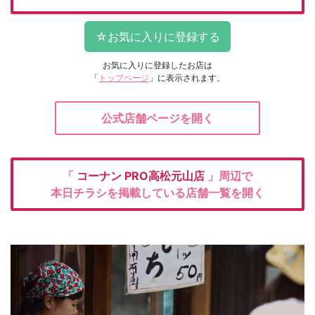
お気に入りに登録したお店は
「
トップページ
」に表示されます。
公式店舗ページを開く
「
コーナン
PRO高松元山店
」周辺で
本日チラシを掲載している店舗一覧を開く