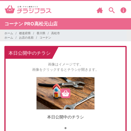
コーナン
PRO高松元山店
ホーム
都道府県
香川県
高松市
ホーム
お店の名前
コーナン
本日公開中のチラシ
画像はイメージです。
画像をクリックするとチラシが開きます。
本日公開中のチラシ