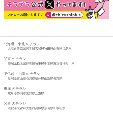
北海道・東北 のチラシ
北海道
青森県
岩手県
宮城県
秋田県
山形県
福島県
関東 のチラシ
茨城県
栃木県
群馬県
埼玉県
千葉県
東京都
神奈川県
甲信越・北陸 のチラシ
新潟県
富山県
石川県
福井県
山梨県
長野県
東海 のチラシ
岐阜県
静岡県
愛知県
三重県
関西 のチラシ
滋賀県
京都府
大阪府
兵庫県
奈良県
和歌山県