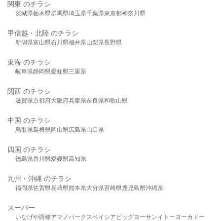
関東 のチラシ
茨城県
栃木県
群馬県
埼玉県
千葉県
東京都
神奈川県
甲信越・北陸 のチラシ
新潟県
富山県
石川県
福井県
山梨県
長野県
東海 のチラシ
岐阜県
静岡県
愛知県
三重県
関西 のチラシ
滋賀県
京都府
大阪府
兵庫県
奈良県
和歌山県
中国 のチラシ
鳥取県
島根県
岡山県
広島県
山口県
四国 のチラシ
徳島県
香川県
愛媛県
高知県
九州・沖縄 のチラシ
福岡県
佐賀県
長崎県
熊本県
大分県
宮崎県
鹿児島県
沖縄県
スーパー
いなげや
西條
アマノパークス
ベイシア
ビッグヨーサン
イトーヨーカドー