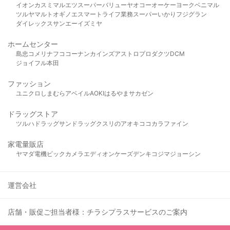
イオン
カスミ
マルエツ
スーパーバリュー
ヤオコー
オーケー
ヨークベニマル
ツルヤ
マルト
オギノ
エスマート
ライフ
業務スーパー
いかり
フジグラン
ダイレックス
サンエー
イズミヤ
ホームセンター
島忠
コメリ
ナフコ
コーナン
カインズ
アストロプロダクツ
DCM
ジョイフル本田
ファッション
ユニクロ
しまむら
アベイル
AOKI
はるやま
サカゼン
ドラッグストア
ツルハドラッグ
サンドラッグ
クスリのアオキ
ココカラファイン
家電量販店
ヤマダ電機
ビックカメラ
エディオン
ケーズデンキ
コジマ
ジョーシン
運営会社
店舗・販促ご担当者様：チラシプラスサービスのご案内