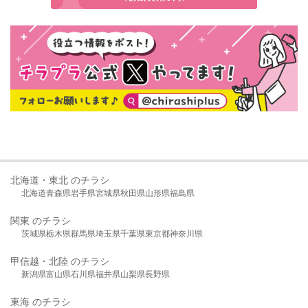
北海道・東北 のチラシ
北海道
青森県
岩手県
宮城県
秋田県
山形県
福島県
関東 のチラシ
茨城県
栃木県
群馬県
埼玉県
千葉県
東京都
神奈川県
甲信越・北陸 のチラシ
新潟県
富山県
石川県
福井県
山梨県
長野県
東海 のチラシ