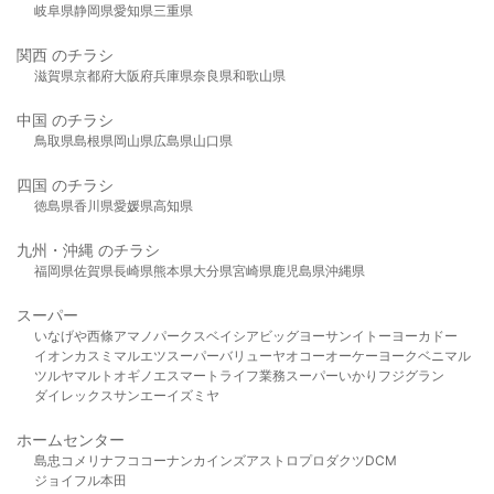
岐阜県
静岡県
愛知県
三重県
関西 のチラシ
滋賀県
京都府
大阪府
兵庫県
奈良県
和歌山県
中国 のチラシ
鳥取県
島根県
岡山県
広島県
山口県
四国 のチラシ
徳島県
香川県
愛媛県
高知県
九州・沖縄 のチラシ
福岡県
佐賀県
長崎県
熊本県
大分県
宮崎県
鹿児島県
沖縄県
スーパー
いなげや
西條
アマノパークス
ベイシア
ビッグヨーサン
イトーヨーカドー
イオン
カスミ
マルエツ
スーパーバリュー
ヤオコー
オーケー
ヨークベニマル
ツルヤ
マルト
オギノ
エスマート
ライフ
業務スーパー
いかり
フジグラン
ダイレックス
サンエー
イズミヤ
ホームセンター
島忠
コメリ
ナフコ
コーナン
カインズ
アストロプロダクツ
DCM
ジョイフル本田