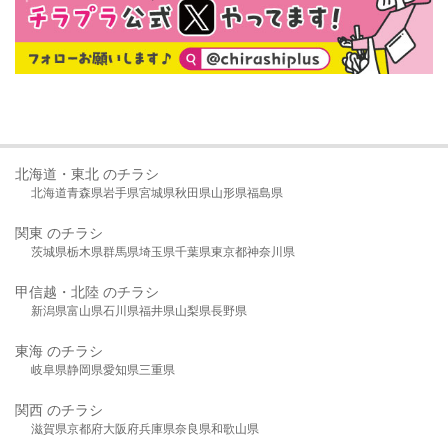
北海道・東北 のチラシ
北海道
青森県
岩手県
宮城県
秋田県
山形県
福島県
関東 のチラシ
茨城県
栃木県
群馬県
埼玉県
千葉県
東京都
神奈川県
甲信越・北陸 のチラシ
新潟県
富山県
石川県
福井県
山梨県
長野県
東海 のチラシ
岐阜県
静岡県
愛知県
三重県
関西 のチラシ
滋賀県
京都府
大阪府
兵庫県
奈良県
和歌山県