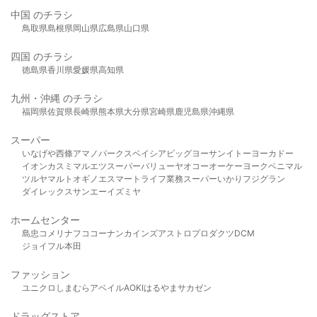
中国 のチラシ
鳥取県
島根県
岡山県
広島県
山口県
四国 のチラシ
徳島県
香川県
愛媛県
高知県
九州・沖縄 のチラシ
福岡県
佐賀県
長崎県
熊本県
大分県
宮崎県
鹿児島県
沖縄県
スーパー
いなげや
西條
アマノパークス
ベイシア
ビッグヨーサン
イトーヨーカドー
イオン
カスミ
マルエツ
スーパーバリュー
ヤオコー
オーケー
ヨークベニマル
ツルヤ
マルト
オギノ
エスマート
ライフ
業務スーパー
いかり
フジグラン
ダイレックス
サンエー
イズミヤ
ホームセンター
島忠
コメリ
ナフコ
コーナン
カインズ
アストロプロダクツ
DCM
ジョイフル本田
ファッション
ユニクロ
しまむら
アベイル
AOKI
はるやま
サカゼン
ドラッグストア