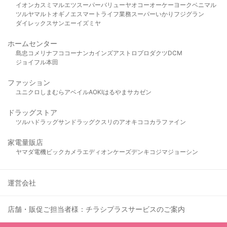
イオン
カスミ
マルエツ
スーパーバリュー
ヤオコー
オーケー
ヨークベニマル
ツルヤ
マルト
オギノ
エスマート
ライフ
業務スーパー
いかり
フジグラン
ダイレックス
サンエー
イズミヤ
ホームセンター
島忠
コメリ
ナフコ
コーナン
カインズ
アストロプロダクツ
DCM
ジョイフル本田
ファッション
ユニクロ
しまむら
アベイル
AOKI
はるやま
サカゼン
ドラッグストア
ツルハドラッグ
サンドラッグ
クスリのアオキ
ココカラファイン
家電量販店
ヤマダ電機
ビックカメラ
エディオン
ケーズデンキ
コジマ
ジョーシン
運営会社
店舗・販促ご担当者様：チラシプラスサービスのご案内