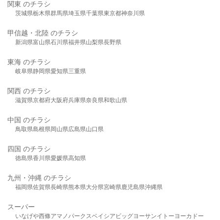
関東 のチラシ
茨城県
栃木県
群馬県
埼玉県
千葉県
東京都
神奈川県
甲信越・北陸 のチラシ
新潟県
富山県
石川県
福井県
山梨県
長野県
東海 のチラシ
岐阜県
静岡県
愛知県
三重県
関西 のチラシ
滋賀県
京都府
大阪府
兵庫県
奈良県
和歌山県
中国 のチラシ
鳥取県
島根県
岡山県
広島県
山口県
四国 のチラシ
徳島県
香川県
愛媛県
高知県
九州・沖縄 のチラシ
福岡県
佐賀県
長崎県
熊本県
大分県
宮崎県
鹿児島県
沖縄県
スーパー
いなげや
西條
アマノパークス
ベイシア
ビッグヨーサン
イトーヨーカドー