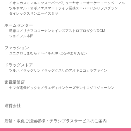
イオン
カスミ
マルエツ
スーパーバリュー
ヤオコー
オーケー
ヨークベニマル
ツルヤ
マルト
オギノ
エスマート
ライフ
業務スーパー
いかり
フジグラン
ダイレックス
サンエー
イズミヤ
ホームセンター
島忠
コメリ
ナフコ
コーナン
カインズ
アストロプロダクツ
DCM
ジョイフル本田
ファッション
ユニクロ
しまむら
アベイル
AOKI
はるやま
サカゼン
ドラッグストア
ツルハドラッグ
サンドラッグ
クスリのアオキ
ココカラファイン
家電量販店
ヤマダ電機
ビックカメラ
エディオン
ケーズデンキ
コジマ
ジョーシン
運営会社
店舗・販促ご担当者様：チラシプラスサービスのご案内