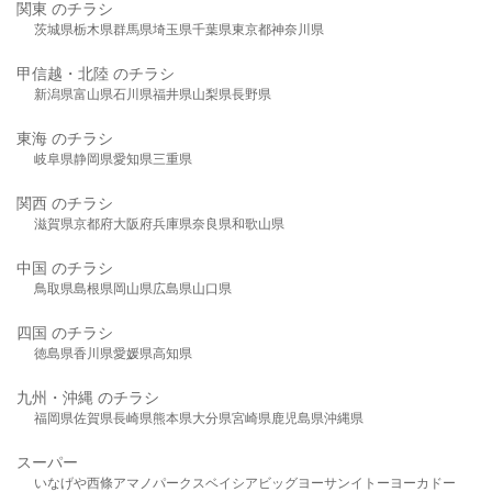
関東 のチラシ
茨城県
栃木県
群馬県
埼玉県
千葉県
東京都
神奈川県
甲信越・北陸 のチラシ
新潟県
富山県
石川県
福井県
山梨県
長野県
東海 のチラシ
岐阜県
静岡県
愛知県
三重県
関西 のチラシ
滋賀県
京都府
大阪府
兵庫県
奈良県
和歌山県
中国 のチラシ
鳥取県
島根県
岡山県
広島県
山口県
四国 のチラシ
徳島県
香川県
愛媛県
高知県
九州・沖縄 のチラシ
福岡県
佐賀県
長崎県
熊本県
大分県
宮崎県
鹿児島県
沖縄県
スーパー
いなげや
西條
アマノパークス
ベイシア
ビッグヨーサン
イトーヨーカドー