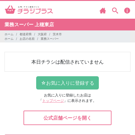
業務スーパー
上穂東店
ホーム
都道府県
大阪府
茨木市
ホーム
お店の名前
業務スーパー
本日チラシは配信されていません
お気に入りに登録したお店は
「
トップページ
」に表示されます。
公式店舗ページを開く