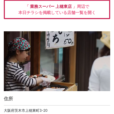
「
業務スーパー
上穂東店
」周辺で
本日チラシを掲載している店舗一覧を開く
住所
大阪府茨木市上穂東町3-20