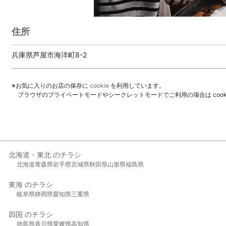
住所
兵庫県芦屋市海洋町8-2
※お気に入りのお店の保存に
cookie
を利用しています。
ブラウザのプライベートモードやシークレットモードでご利用の場合は coo
北海道・東北 のチラシ
北海道
青森県
岩手県
宮城県
秋田県
山形県
福島県
東海 のチラシ
岐阜県
静岡県
愛知県
三重県
四国 のチラシ
徳島県
香川県
愛媛県
高知県