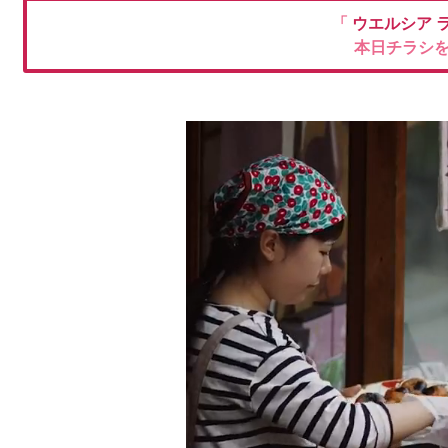
「
ウエルシア
本日チラシ