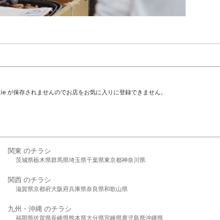
kie が保存されませんのでお店をお気に入りに登録できません。
関東 のチラシ
茨城県
栃木県
群馬県
埼玉県
千葉県
東京都
神奈川県
関西 のチラシ
滋賀県
京都府
大阪府
兵庫県
奈良県
和歌山県
九州・沖縄 のチラシ
福岡県
佐賀県
長崎県
熊本県
大分県
宮崎県
鹿児島県
沖縄県