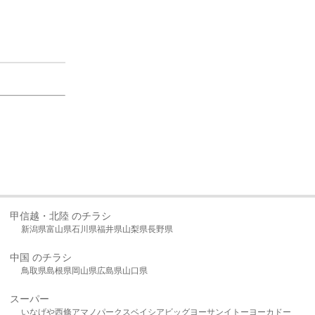
甲信越・北陸 のチラシ
新潟県
富山県
石川県
福井県
山梨県
長野県
中国 のチラシ
鳥取県
島根県
岡山県
広島県
山口県
スーパー
いなげや
西條
アマノパークス
ベイシア
ビッグヨーサン
イトーヨーカドー