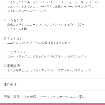
イオン
カスミ
マルエツ
スーパーバリュー
ヤオコー
オーケー
ヨークベニマル
ツルヤ
マルト
オギノ
エスマート
ライフ
業務スーパー
いかり
フジグラン
ダイレックス
サンエー
イズミヤ
ホームセンター
島忠
コメリ
ナフコ
コーナン
カインズ
アストロプロダクツ
DCM
ジョイフル本田
ファッション
ユニクロ
しまむら
アベイル
AOKI
はるやま
サカゼン
ドラッグストア
ツルハドラッグ
サンドラッグ
クスリのアオキ
ココカラファイン
家電量販店
ヤマダ電機
ビックカメラ
エディオン
ケーズデンキ
コジマ
ジョーシン
運営会社
店舗・販促ご担当者様：チラシプラスサービスのご案内