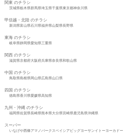
関東 のチラシ
茨城県
栃木県
群馬県
埼玉県
千葉県
東京都
神奈川県
甲信越・北陸 のチラシ
新潟県
富山県
石川県
福井県
山梨県
長野県
東海 のチラシ
岐阜県
静岡県
愛知県
三重県
関西 のチラシ
滋賀県
京都府
大阪府
兵庫県
奈良県
和歌山県
中国 のチラシ
鳥取県
島根県
岡山県
広島県
山口県
四国 のチラシ
徳島県
香川県
愛媛県
高知県
九州・沖縄 のチラシ
福岡県
佐賀県
長崎県
熊本県
大分県
宮崎県
鹿児島県
沖縄県
スーパー
いなげや
西條
アマノパークス
ベイシア
ビッグヨーサン
イトーヨーカドー