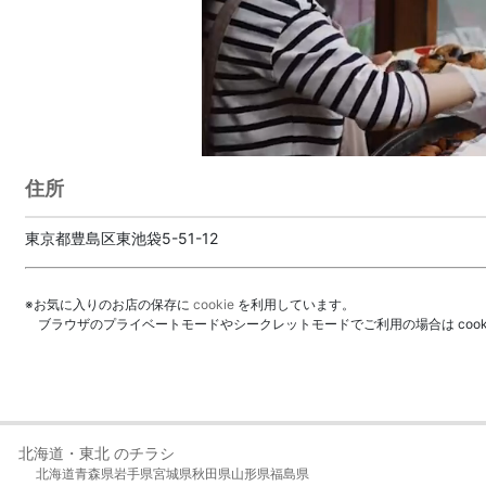
住所
東京都豊島区東池袋5-51-12
※お気に入りのお店の保存に
cookie
を利用しています。
ブラウザのプライベートモードやシークレットモードでご利用の場合は coo
北海道・東北 のチラシ
北海道
青森県
岩手県
宮城県
秋田県
山形県
福島県