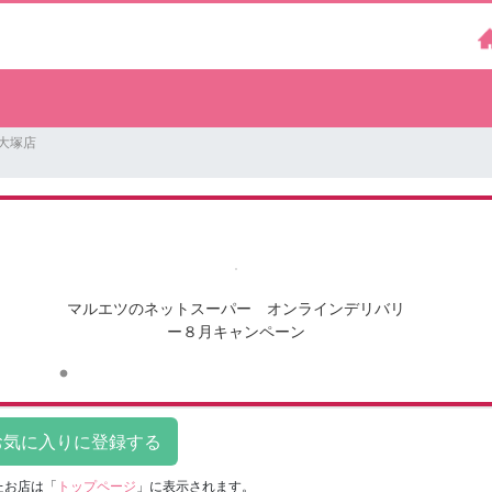
新大塚店
マルエツのネットスーパー オンラインデリバリ
ー８月キャンペーン
たお店は
「
トップページ
」に表示されます。