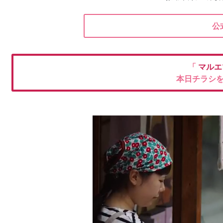
公
「
マルエ
本日チラシ