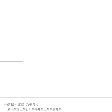
甲信越・北陸 のチラシ
新潟県
富山県
石川県
福井県
山梨県
長野県