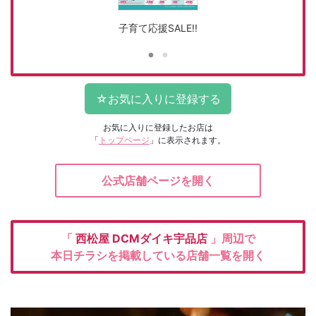
子育て応援SALE!!
お気に入りに登録したお店は
「
トップページ
」に表示されます。
公式店舗ページを開く
「
西松屋
DCMダイキ宇品店
」周辺で
本日チラシを掲載している店舗一覧を開く