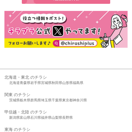
北海道・東北 のチラシ
北海道
青森県
岩手県
宮城県
秋田県
山形県
福島県
関東 のチラシ
茨城県
栃木県
群馬県
埼玉県
千葉県
東京都
神奈川県
甲信越・北陸 のチラシ
新潟県
富山県
石川県
福井県
山梨県
長野県
東海 のチラシ