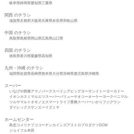
岐阜県
静岡県
愛知県
三重県
関西 のチラシ
滋賀県
京都府
大阪府
兵庫県
奈良県
和歌山県
中国 のチラシ
鳥取県
島根県
岡山県
広島県
山口県
四国 のチラシ
徳島県
香川県
愛媛県
高知県
九州・沖縄 のチラシ
福岡県
佐賀県
長崎県
熊本県
大分県
宮崎県
鹿児島県
沖縄県
スーパー
いなげや
西條
アマノパークス
ベイシア
ビッグヨーサン
イトーヨーカドー
イオン
カスミ
マルエツ
スーパーバリュー
ヤオコー
オーケー
ヨークベニマル
ツルヤ
マルト
オギノ
エスマート
ライフ
業務スーパー
いかり
フジグラン
ダイレックス
サンエー
イズミヤ
ホームセンター
島忠
コメリ
ナフコ
コーナン
カインズ
アストロプロダクツ
DCM
ジョイフル本田