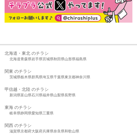
北海道・東北 のチラシ
北海道
青森県
岩手県
宮城県
秋田県
山形県
福島県
関東 のチラシ
茨城県
栃木県
群馬県
埼玉県
千葉県
東京都
神奈川県
甲信越・北陸 のチラシ
新潟県
富山県
石川県
福井県
山梨県
長野県
東海 のチラシ
岐阜県
静岡県
愛知県
三重県
関西 のチラシ
滋賀県
京都府
大阪府
兵庫県
奈良県
和歌山県