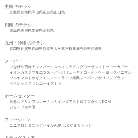
中国 のチラシ
鳥取県
島根県
岡山県
広島県
山口県
四国 のチラシ
徳島県
香川県
愛媛県
高知県
九州・沖縄 のチラシ
福岡県
佐賀県
長崎県
熊本県
大分県
宮崎県
鹿児島県
沖縄県
スーパー
いなげや
西條
アマノパークス
ベイシア
ビッグヨーサン
イトーヨーカドー
イオン
カスミ
マルエツ
スーパーバリュー
ヤオコー
オーケー
ヨークベニマル
ツルヤ
マルト
オギノ
エスマート
ライフ
業務スーパー
いかり
フジグラン
ダイレックス
サンエー
イズミヤ
ホームセンター
島忠
コメリ
ナフコ
コーナン
カインズ
アストロプロダクツ
DCM
ジョイフル本田
ファッション
ユニクロ
しまむら
アベイル
AOKI
はるやま
サカゼン
ドラッグストア