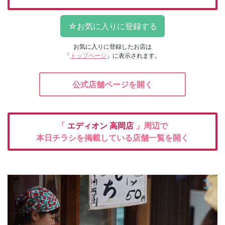
お気に入りに登録したお店は
「
トップページ
」に表示されます。
公式店舗ページを開く
「
エディオン
高岡店
」周辺で
本日チラシを掲載している店舗一覧を開く