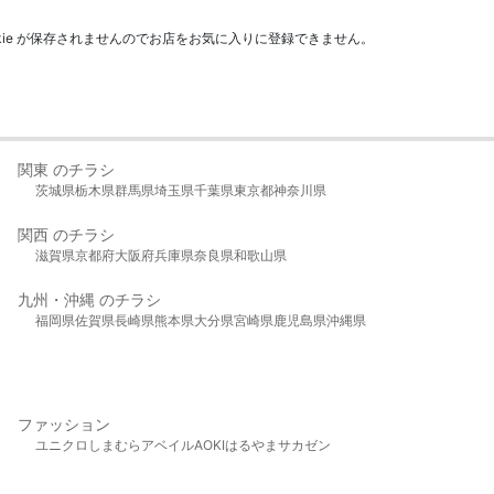
kie が保存されませんのでお店をお気に入りに登録できません。
関東 のチラシ
茨城県
栃木県
群馬県
埼玉県
千葉県
東京都
神奈川県
関西 のチラシ
滋賀県
京都府
大阪府
兵庫県
奈良県
和歌山県
九州・沖縄 のチラシ
福岡県
佐賀県
長崎県
熊本県
大分県
宮崎県
鹿児島県
沖縄県
ファッション
ユニクロ
しまむら
アベイル
AOKI
はるやま
サカゼン