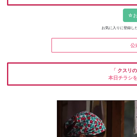
お気に入りに登録し
公
「
クスリ
本日チラシ