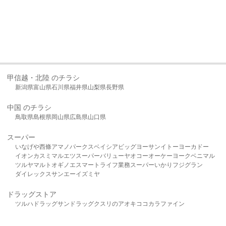
甲信越・北陸 のチラシ
新潟県
富山県
石川県
福井県
山梨県
長野県
中国 のチラシ
鳥取県
島根県
岡山県
広島県
山口県
スーパー
いなげや
西條
アマノパークス
ベイシア
ビッグヨーサン
イトーヨーカドー
イオン
カスミ
マルエツ
スーパーバリュー
ヤオコー
オーケー
ヨークベニマル
ツルヤ
マルト
オギノ
エスマート
ライフ
業務スーパー
いかり
フジグラン
ダイレックス
サンエー
イズミヤ
ドラッグストア
ツルハドラッグ
サンドラッグ
クスリのアオキ
ココカラファイン