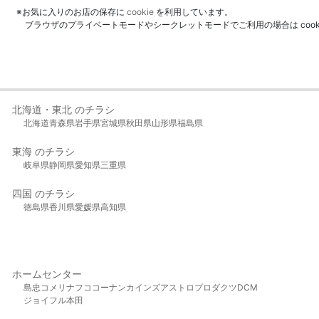
※お気に入りのお店の保存に
cookie
を利用しています。
ブラウザのプライベートモードやシークレットモードでご利用の場合は coo
北海道・東北 のチラシ
北海道
青森県
岩手県
宮城県
秋田県
山形県
福島県
東海 のチラシ
岐阜県
静岡県
愛知県
三重県
四国 のチラシ
徳島県
香川県
愛媛県
高知県
ホームセンター
島忠
コメリ
ナフコ
コーナン
カインズ
アストロプロダクツ
DCM
ジョイフル本田