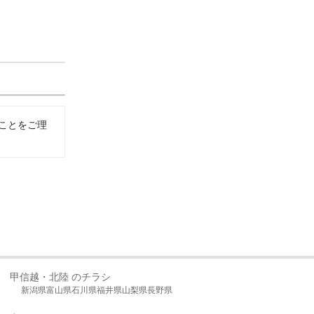
ことをご理
甲信越・北陸 のチラシ
新潟県
富山県
石川県
福井県
山梨県
長野県