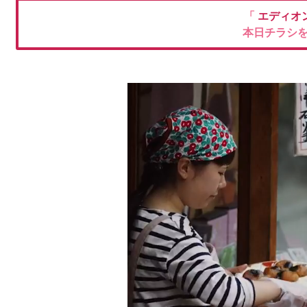
「
エディオ
本日チラシ