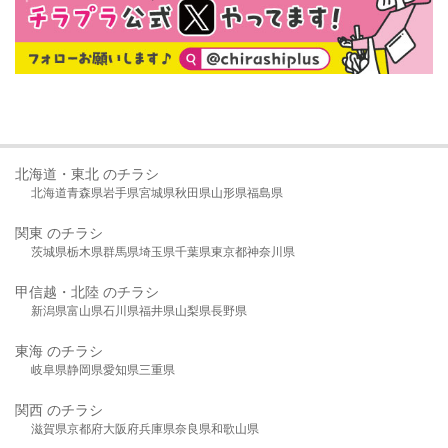
北海道・東北 のチラシ
北海道
青森県
岩手県
宮城県
秋田県
山形県
福島県
関東 のチラシ
茨城県
栃木県
群馬県
埼玉県
千葉県
東京都
神奈川県
甲信越・北陸 のチラシ
新潟県
富山県
石川県
福井県
山梨県
長野県
東海 のチラシ
岐阜県
静岡県
愛知県
三重県
関西 のチラシ
滋賀県
京都府
大阪府
兵庫県
奈良県
和歌山県