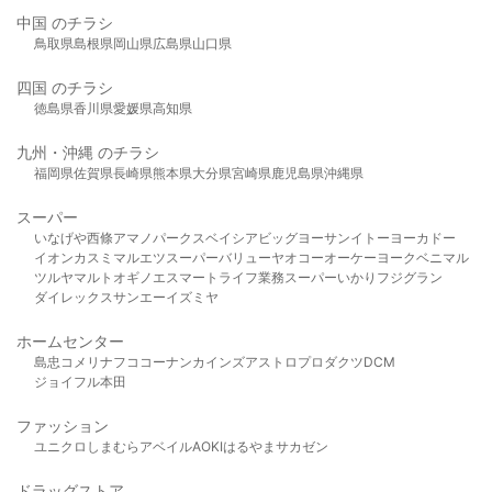
中国 のチラシ
鳥取県
島根県
岡山県
広島県
山口県
四国 のチラシ
徳島県
香川県
愛媛県
高知県
九州・沖縄 のチラシ
福岡県
佐賀県
長崎県
熊本県
大分県
宮崎県
鹿児島県
沖縄県
スーパー
いなげや
西條
アマノパークス
ベイシア
ビッグヨーサン
イトーヨーカドー
イオン
カスミ
マルエツ
スーパーバリュー
ヤオコー
オーケー
ヨークベニマル
ツルヤ
マルト
オギノ
エスマート
ライフ
業務スーパー
いかり
フジグラン
ダイレックス
サンエー
イズミヤ
ホームセンター
島忠
コメリ
ナフコ
コーナン
カインズ
アストロプロダクツ
DCM
ジョイフル本田
ファッション
ユニクロ
しまむら
アベイル
AOKI
はるやま
サカゼン
ドラッグストア