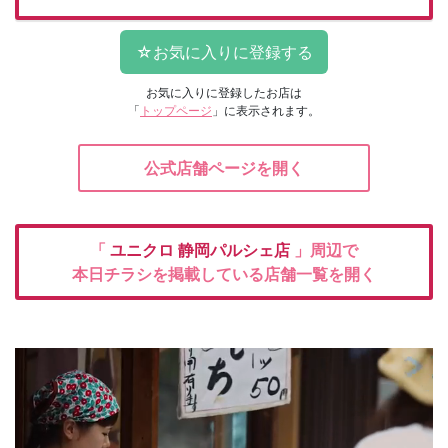
お気に入りに登録したお店は
「
トップページ
」に表示されます。
公式店舗ページを開く
「
ユニクロ
静岡パルシェ店
」周辺で
本日チラシを掲載している店舗一覧を開く