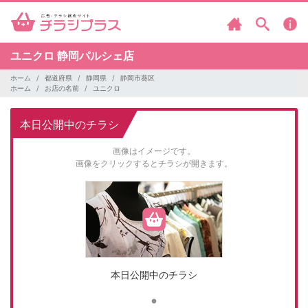
ユニクロ
静岡パルシェ店
ホーム
都道府県
静岡県
静岡市葵区
ホーム
お店の名前
ユニクロ
本日公開中のチラシ
画像はイメージです。
画像をクリックするとチラシが開きます。
本日公開中のチラシ