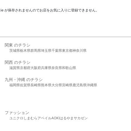
kie が保存されませんのでお店をお気に入りに登録できません。
関東 のチラシ
茨城県
栃木県
群馬県
埼玉県
千葉県
東京都
神奈川県
関西 のチラシ
滋賀県
京都府
大阪府
兵庫県
奈良県
和歌山県
九州・沖縄 のチラシ
福岡県
佐賀県
長崎県
熊本県
大分県
宮崎県
鹿児島県
沖縄県
ファッション
ユニクロ
しまむら
アベイル
AOKI
はるやま
サカゼン