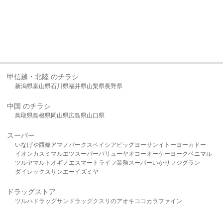
甲信越・北陸 のチラシ
新潟県
富山県
石川県
福井県
山梨県
長野県
中国 のチラシ
鳥取県
島根県
岡山県
広島県
山口県
スーパー
いなげや
西條
アマノパークス
ベイシア
ビッグヨーサン
イトーヨーカドー
イオン
カスミ
マルエツ
スーパーバリュー
ヤオコー
オーケー
ヨークベニマル
ツルヤ
マルト
オギノ
エスマート
ライフ
業務スーパー
いかり
フジグラン
ダイレックス
サンエー
イズミヤ
ドラッグストア
ツルハドラッグ
サンドラッグ
クスリのアオキ
ココカラファイン