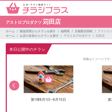
苅田店
アストロプロダクツ
ホーム
都道府県からチラシを探す
福岡県
京都郡苅田町
アストロプ
ホーム
お店の名前からチラシを探す
アストロプロダクツ
苅田店
本日公開中のチラシ
画像はイメージです
第1弾8月1日~8月15日
第