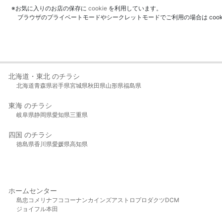
※お気に入りのお店の保存に
cookie
を利用しています。
ブラウザのプライベートモードやシークレットモードでご利用の場合は coo
北海道・東北 のチラシ
北海道
青森県
岩手県
宮城県
秋田県
山形県
福島県
東海 のチラシ
岐阜県
静岡県
愛知県
三重県
四国 のチラシ
徳島県
香川県
愛媛県
高知県
ホームセンター
島忠
コメリ
ナフコ
コーナン
カインズ
アストロプロダクツ
DCM
ジョイフル本田