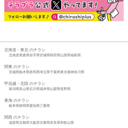
北海道・東北 のチラシ
北海道
青森県
岩手県
宮城県
秋田県
山形県
福島県
関東 のチラシ
茨城県
栃木県
群馬県
埼玉県
千葉県
東京都
神奈川県
甲信越・北陸 のチラシ
新潟県
富山県
石川県
福井県
山梨県
長野県
東海 のチラシ
岐阜県
静岡県
愛知県
三重県
関西 のチラシ
滋賀県
京都府
大阪府
兵庫県
奈良県
和歌山県