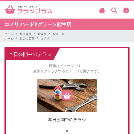
コメリ
ハード&グリーン能生店
ホーム
都道府県
新潟県
糸魚川市
ホーム
お店の名前
コメリ
本日公開中のチラシ
画像はイメージです。
画像をクリックするとチラシが開きます。
本日公開中のチラシ