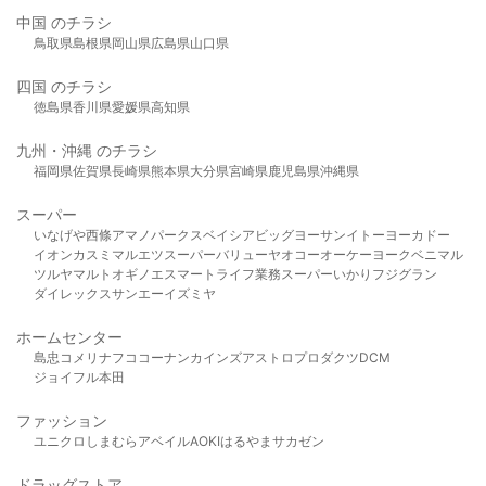
中国 のチラシ
鳥取県
島根県
岡山県
広島県
山口県
四国 のチラシ
徳島県
香川県
愛媛県
高知県
九州・沖縄 のチラシ
福岡県
佐賀県
長崎県
熊本県
大分県
宮崎県
鹿児島県
沖縄県
スーパー
いなげや
西條
アマノパークス
ベイシア
ビッグヨーサン
イトーヨーカドー
イオン
カスミ
マルエツ
スーパーバリュー
ヤオコー
オーケー
ヨークベニマル
ツルヤ
マルト
オギノ
エスマート
ライフ
業務スーパー
いかり
フジグラン
ダイレックス
サンエー
イズミヤ
ホームセンター
島忠
コメリ
ナフコ
コーナン
カインズ
アストロプロダクツ
DCM
ジョイフル本田
ファッション
ユニクロ
しまむら
アベイル
AOKI
はるやま
サカゼン
ドラッグストア