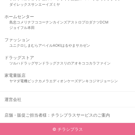
ダイレックス
サンエー
イズミヤ
ホームセンター
島忠
コメリ
ナフコ
コーナン
カインズ
アストロプロダクツ
DCM
ジョイフル本田
ファッション
ユニクロ
しまむら
アベイル
AOKI
はるやま
サカゼン
ドラッグストア
ツルハドラッグ
サンドラッグ
クスリのアオキ
ココカラファイン
家電量販店
ヤマダ電機
ビックカメラ
エディオン
ケーズデンキ
コジマ
ジョーシン
運営会社
店舗・販促ご担当者様：チラシプラスサービスのご案内
© チラシプラス