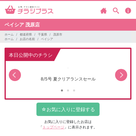
ベイシア
茂原店
ホーム
都道府県
千葉県
茂原市
ホーム
お店の名前
ベイシア
本日公開中のチラシ
8/5号 夏クリアランスセール
お気に入りに登録したお店は
「
トップページ
」に表示されます。