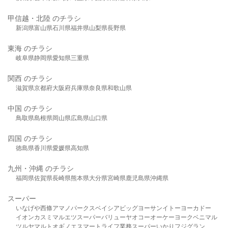
甲信越・北陸 のチラシ
新潟県
富山県
石川県
福井県
山梨県
長野県
東海 のチラシ
岐阜県
静岡県
愛知県
三重県
関西 のチラシ
滋賀県
京都府
大阪府
兵庫県
奈良県
和歌山県
中国 のチラシ
鳥取県
島根県
岡山県
広島県
山口県
四国 のチラシ
徳島県
香川県
愛媛県
高知県
九州・沖縄 のチラシ
福岡県
佐賀県
長崎県
熊本県
大分県
宮崎県
鹿児島県
沖縄県
スーパー
いなげや
西條
アマノパークス
ベイシア
ビッグヨーサン
イトーヨーカドー
イオン
カスミ
マルエツ
スーパーバリュー
ヤオコー
オーケー
ヨークベニマル
ツルヤ
マルト
オギノ
エスマート
ライフ
業務スーパー
いかり
フジグラン