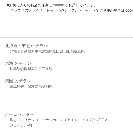
※お気に入りのお店の保存に
cookie
を利用しています。
ブラウザのプライベートモードやシークレットモードでご利用の場合は coo
北海道・東北 のチラシ
北海道
青森県
岩手県
宮城県
秋田県
山形県
福島県
東海 のチラシ
岐阜県
静岡県
愛知県
三重県
四国 のチラシ
徳島県
香川県
愛媛県
高知県
ホームセンター
島忠
コメリ
ナフコ
コーナン
カインズ
アストロプロダクツ
DCM
ジョイフル本田