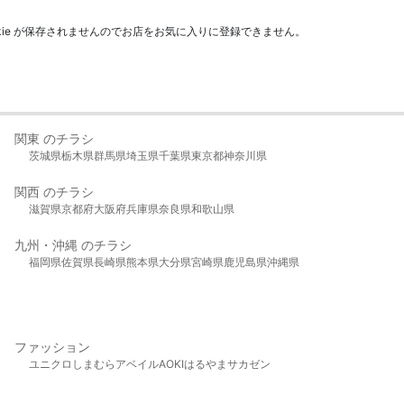
kie が保存されませんのでお店をお気に入りに登録できません。
関東 のチラシ
茨城県
栃木県
群馬県
埼玉県
千葉県
東京都
神奈川県
関西 のチラシ
滋賀県
京都府
大阪府
兵庫県
奈良県
和歌山県
九州・沖縄 のチラシ
福岡県
佐賀県
長崎県
熊本県
大分県
宮崎県
鹿児島県
沖縄県
ファッション
ユニクロ
しまむら
アベイル
AOKI
はるやま
サカゼン