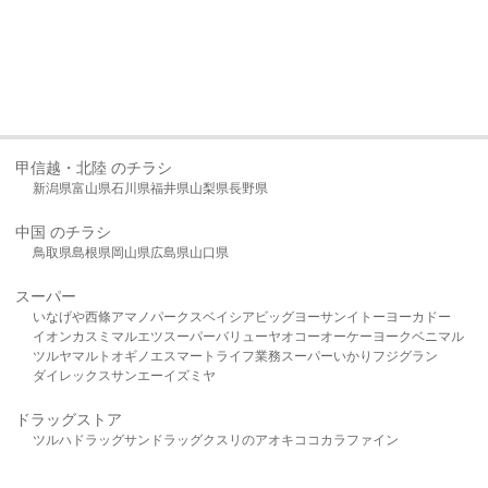
甲信越・北陸 のチラシ
新潟県
富山県
石川県
福井県
山梨県
長野県
中国 のチラシ
鳥取県
島根県
岡山県
広島県
山口県
スーパー
いなげや
西條
アマノパークス
ベイシア
ビッグヨーサン
イトーヨーカドー
イオン
カスミ
マルエツ
スーパーバリュー
ヤオコー
オーケー
ヨークベニマル
ツルヤ
マルト
オギノ
エスマート
ライフ
業務スーパー
いかり
フジグラン
ダイレックス
サンエー
イズミヤ
ドラッグストア
ツルハドラッグ
サンドラッグ
クスリのアオキ
ココカラファイン