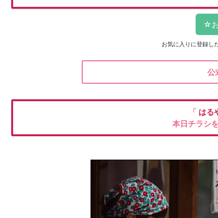
お気に入りに登録し
公
「
はる
本日チラシ