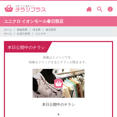
ユニクロ
イオンモール春日部店
ホーム
都道府県
埼玉県
春日部市
ホーム
お店の名前
ユニクロ
本日公開中のチラシ
画像はイメージです。
画像をクリックするとチラシが開きます。
本日公開中のチラシ