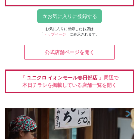
お気に入りに登録したお店は
「
トップページ
」に表示されます。
公式店舗ページを開く
「
ユニクロ
イオンモール春日部店
」周辺で
本日チラシを掲載している店舗一覧を開く