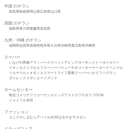
中国 のチラシ
鳥取県
島根県
岡山県
広島県
山口県
四国 のチラシ
徳島県
香川県
愛媛県
高知県
九州・沖縄 のチラシ
福岡県
佐賀県
長崎県
熊本県
大分県
宮崎県
鹿児島県
沖縄県
スーパー
いなげや
西條
アマノパークス
ベイシア
ビッグヨーサン
イトーヨーカドー
イオン
カスミ
マルエツ
スーパーバリュー
ヤオコー
オーケー
ヨークベニマル
ツルヤ
マルト
オギノ
エスマート
ライフ
業務スーパー
いかり
フジグラン
ダイレックス
サンエー
イズミヤ
ホームセンター
島忠
コメリ
ナフコ
コーナン
カインズ
アストロプロダクツ
DCM
ジョイフル本田
ファッション
ユニクロ
しまむら
アベイル
AOKI
はるやま
サカゼン
ドラッグストア