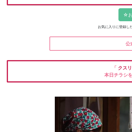
お気に入りに登録し
公
「
クスリ
本日チラシ