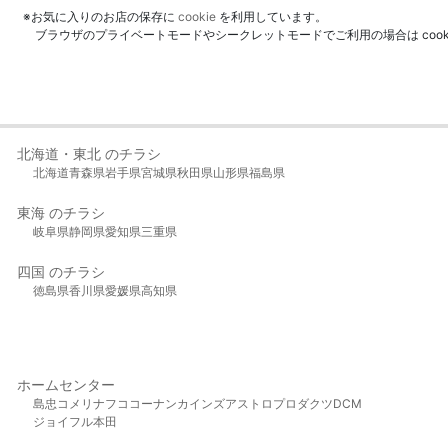
※お気に入りのお店の保存に
cookie
を利用しています。
ブラウザのプライベートモードやシークレットモードでご利用の場合は coo
北海道・東北 のチラシ
北海道
青森県
岩手県
宮城県
秋田県
山形県
福島県
東海 のチラシ
岐阜県
静岡県
愛知県
三重県
四国 のチラシ
徳島県
香川県
愛媛県
高知県
ホームセンター
島忠
コメリ
ナフコ
コーナン
カインズ
アストロプロダクツ
DCM
ジョイフル本田