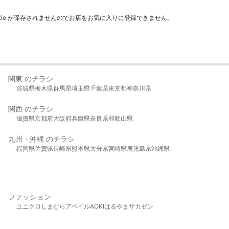
kie が保存されませんのでお店をお気に入りに登録できません。
関東 のチラシ
茨城県
栃木県
群馬県
埼玉県
千葉県
東京都
神奈川県
関西 のチラシ
滋賀県
京都府
大阪府
兵庫県
奈良県
和歌山県
九州・沖縄 のチラシ
福岡県
佐賀県
長崎県
熊本県
大分県
宮崎県
鹿児島県
沖縄県
ファッション
ユニクロ
しまむら
アベイル
AOKI
はるやま
サカゼン