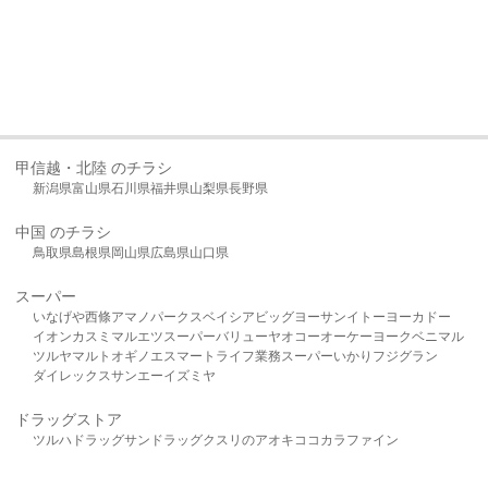
甲信越・北陸 のチラシ
新潟県
富山県
石川県
福井県
山梨県
長野県
中国 のチラシ
鳥取県
島根県
岡山県
広島県
山口県
スーパー
いなげや
西條
アマノパークス
ベイシア
ビッグヨーサン
イトーヨーカドー
イオン
カスミ
マルエツ
スーパーバリュー
ヤオコー
オーケー
ヨークベニマル
ツルヤ
マルト
オギノ
エスマート
ライフ
業務スーパー
いかり
フジグラン
ダイレックス
サンエー
イズミヤ
ドラッグストア
ツルハドラッグ
サンドラッグ
クスリのアオキ
ココカラファイン