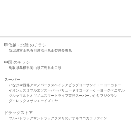
甲信越・北陸 のチラシ
新潟県
富山県
石川県
福井県
山梨県
長野県
中国 のチラシ
鳥取県
島根県
岡山県
広島県
山口県
スーパー
いなげや
西條
アマノパークス
ベイシア
ビッグヨーサン
イトーヨーカドー
イオン
カスミ
マルエツ
スーパーバリュー
ヤオコー
オーケー
ヨークベニマル
ツルヤ
マルト
オギノ
エスマート
ライフ
業務スーパー
いかり
フジグラン
ダイレックス
サンエー
イズミヤ
ドラッグストア
ツルハドラッグ
サンドラッグ
クスリのアオキ
ココカラファイン