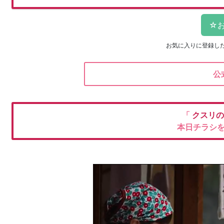
お気に入りに登録し
公
「
クスリ
本日チラシ