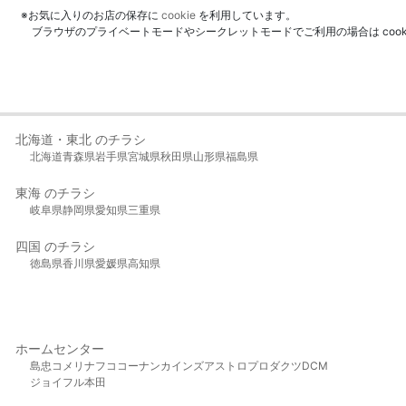
※お気に入りのお店の保存に
cookie
を利用しています。
ブラウザのプライベートモードやシークレットモードでご利用の場合は coo
北海道・東北 のチラシ
北海道
青森県
岩手県
宮城県
秋田県
山形県
福島県
東海 のチラシ
岐阜県
静岡県
愛知県
三重県
四国 のチラシ
徳島県
香川県
愛媛県
高知県
ホームセンター
島忠
コメリ
ナフコ
コーナン
カインズ
アストロプロダクツ
DCM
ジョイフル本田