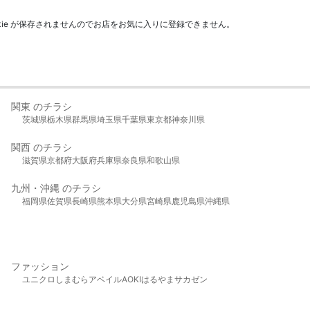
kie が保存されませんのでお店をお気に入りに登録できません。
関東 のチラシ
茨城県
栃木県
群馬県
埼玉県
千葉県
東京都
神奈川県
関西 のチラシ
滋賀県
京都府
大阪府
兵庫県
奈良県
和歌山県
九州・沖縄 のチラシ
福岡県
佐賀県
長崎県
熊本県
大分県
宮崎県
鹿児島県
沖縄県
ファッション
ユニクロ
しまむら
アベイル
AOKI
はるやま
サカゼン