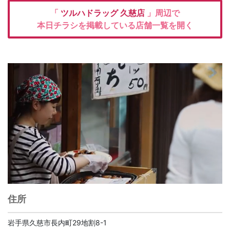
「
ツルハドラッグ
久慈店
」周辺で
本日チラシを掲載している店舗一覧を開く
住所
岩手県久慈市長内町29地割8-1