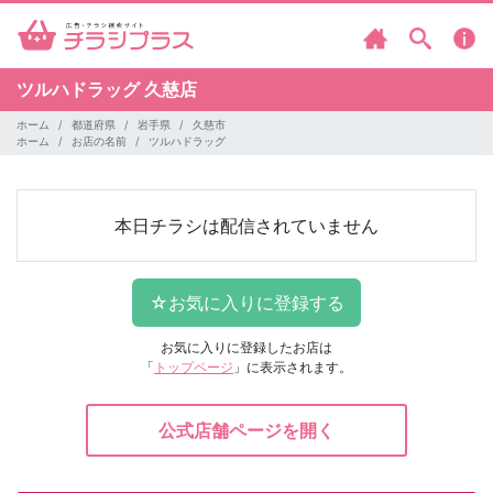
ツルハドラッグ
久慈店
ホーム
都道府県
岩手県
久慈市
ホーム
お店の名前
ツルハドラッグ
本日チラシは配信されていません
お気に入りに登録したお店は
「
トップページ
」に表示されます。
公式店舗ページを開く