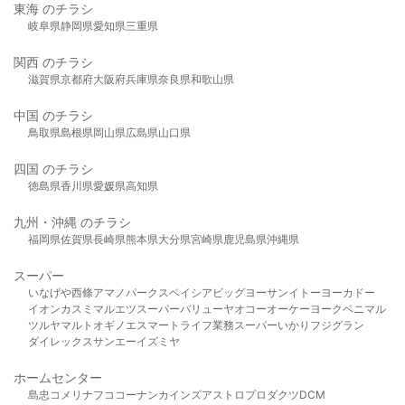
東海 のチラシ
岐阜県
静岡県
愛知県
三重県
関西 のチラシ
滋賀県
京都府
大阪府
兵庫県
奈良県
和歌山県
中国 のチラシ
鳥取県
島根県
岡山県
広島県
山口県
四国 のチラシ
徳島県
香川県
愛媛県
高知県
九州・沖縄 のチラシ
福岡県
佐賀県
長崎県
熊本県
大分県
宮崎県
鹿児島県
沖縄県
スーパー
いなげや
西條
アマノパークス
ベイシア
ビッグヨーサン
イトーヨーカドー
イオン
カスミ
マルエツ
スーパーバリュー
ヤオコー
オーケー
ヨークベニマル
ツルヤ
マルト
オギノ
エスマート
ライフ
業務スーパー
いかり
フジグラン
ダイレックス
サンエー
イズミヤ
ホームセンター
島忠
コメリ
ナフコ
コーナン
カインズ
アストロプロダクツ
DCM