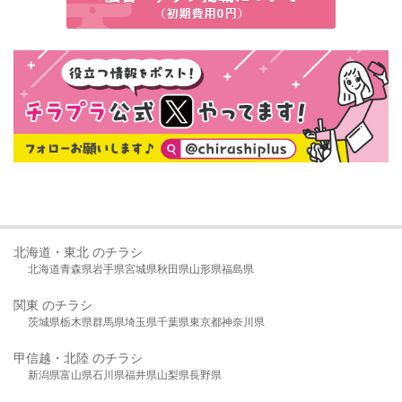
北海道・東北 のチラシ
北海道
青森県
岩手県
宮城県
秋田県
山形県
福島県
関東 のチラシ
茨城県
栃木県
群馬県
埼玉県
千葉県
東京都
神奈川県
甲信越・北陸 のチラシ
新潟県
富山県
石川県
福井県
山梨県
長野県