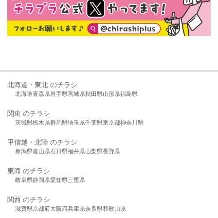
北海道・東北 のチラシ
北海道
青森県
岩手県
宮城県
秋田県
山形県
福島県
関東 のチラシ
茨城県
栃木県
群馬県
埼玉県
千葉県
東京都
神奈川県
甲信越・北陸 のチラシ
新潟県
富山県
石川県
福井県
山梨県
長野県
東海 のチラシ
岐阜県
静岡県
愛知県
三重県
関西 のチラシ
滋賀県
京都府
大阪府
兵庫県
奈良県
和歌山県