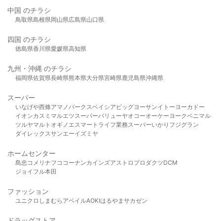
中国 のチラシ
鳥取県
島根県
岡山県
広島県
山口県
四国 のチラシ
徳島県
香川県
愛媛県
高知県
九州・沖縄 のチラシ
福岡県
佐賀県
長崎県
熊本県
大分県
宮崎県
鹿児島県
沖縄県
スーパー
いなげや
西條
アマノパークス
ベイシア
ビッグヨーサン
イトーヨーカドー
イオン
カスミ
マルエツ
スーパーバリュー
ヤオコー
オーケー
ヨークベニマル
ツルヤ
マルト
オギノ
エスマート
ライフ
業務スーパー
いかり
フジグラン
ダイレックス
サンエー
イズミヤ
ホームセンター
島忠
コメリ
ナフコ
コーナン
カインズ
アストロプロダクツ
DCM
ジョイフル本田
ファッション
ユニクロ
しまむら
アベイル
AOKI
はるやま
サカゼン
ドラッグストア