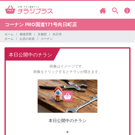
コーナン
PRO国道171号向日町店
ホーム
都道府県
京都府
向日市
ホーム
お店の名前
コーナン
本日公開中のチラシ
画像はイメージです。
画像をクリックするとチラシが開きます。
本日公開中のチラシ