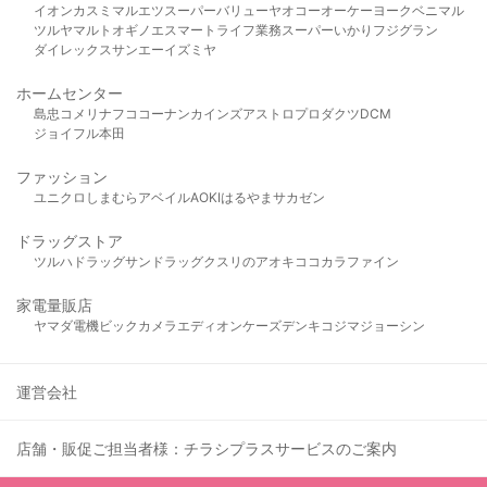
イオン
カスミ
マルエツ
スーパーバリュー
ヤオコー
オーケー
ヨークベニマル
ツルヤ
マルト
オギノ
エスマート
ライフ
業務スーパー
いかり
フジグラン
ダイレックス
サンエー
イズミヤ
ホームセンター
島忠
コメリ
ナフコ
コーナン
カインズ
アストロプロダクツ
DCM
ジョイフル本田
ファッション
ユニクロ
しまむら
アベイル
AOKI
はるやま
サカゼン
ドラッグストア
ツルハドラッグ
サンドラッグ
クスリのアオキ
ココカラファイン
家電量販店
ヤマダ電機
ビックカメラ
エディオン
ケーズデンキ
コジマ
ジョーシン
運営会社
店舗・販促ご担当者様：チラシプラスサービスのご案内