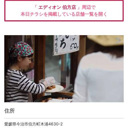
「
エディオン
伯方店
」周辺で
本日チラシを掲載している店舗一覧を開く
住所
愛媛県今治市伯方町木浦4630-2