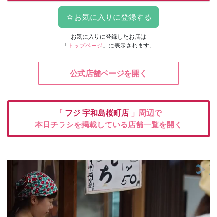
お気に入りに登録したお店は
「
トップページ
」に表示されます。
公式店舗ページを開く
「
フジ
宇和島桜町店
」周辺で
本日チラシを掲載している店舗一覧を開く