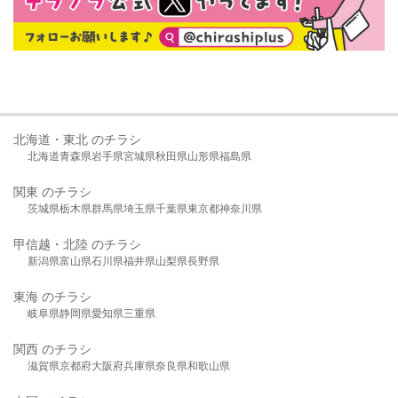
北海道・東北 のチラシ
北海道
青森県
岩手県
宮城県
秋田県
山形県
福島県
関東 のチラシ
茨城県
栃木県
群馬県
埼玉県
千葉県
東京都
神奈川県
甲信越・北陸 のチラシ
新潟県
富山県
石川県
福井県
山梨県
長野県
東海 のチラシ
岐阜県
静岡県
愛知県
三重県
関西 のチラシ
滋賀県
京都府
大阪府
兵庫県
奈良県
和歌山県