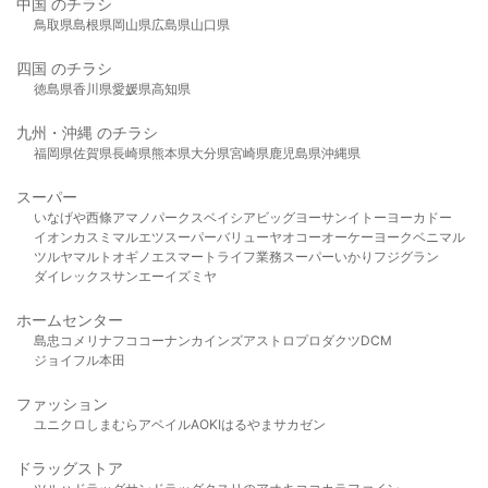
中国 のチラシ
鳥取県
島根県
岡山県
広島県
山口県
四国 のチラシ
徳島県
香川県
愛媛県
高知県
九州・沖縄 のチラシ
福岡県
佐賀県
長崎県
熊本県
大分県
宮崎県
鹿児島県
沖縄県
スーパー
いなげや
西條
アマノパークス
ベイシア
ビッグヨーサン
イトーヨーカドー
イオン
カスミ
マルエツ
スーパーバリュー
ヤオコー
オーケー
ヨークベニマル
ツルヤ
マルト
オギノ
エスマート
ライフ
業務スーパー
いかり
フジグラン
ダイレックス
サンエー
イズミヤ
ホームセンター
島忠
コメリ
ナフコ
コーナン
カインズ
アストロプロダクツ
DCM
ジョイフル本田
ファッション
ユニクロ
しまむら
アベイル
AOKI
はるやま
サカゼン
ドラッグストア