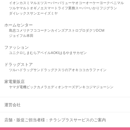
イオン
カスミ
マルエツ
スーパーバリュー
ヤオコー
オーケー
ヨークベニマル
ツルヤ
マルト
オギノ
エスマート
ライフ
業務スーパー
いかり
フジグラン
ダイレックス
サンエー
イズミヤ
ホームセンター
島忠
コメリ
ナフコ
コーナン
カインズ
アストロプロダクツ
DCM
ジョイフル本田
ファッション
ユニクロ
しまむら
アベイル
AOKI
はるやま
サカゼン
ドラッグストア
ツルハドラッグ
サンドラッグ
クスリのアオキ
ココカラファイン
家電量販店
ヤマダ電機
ビックカメラ
エディオン
ケーズデンキ
コジマ
ジョーシン
運営会社
店舗・販促ご担当者様：チラシプラスサービスのご案内