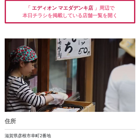
「
エディオン
マエダデンキ店
」周辺で
本日チラシを掲載している店舗一覧を開く
住所
滋賀県彦根市幸町2番地