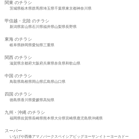
関東 のチラシ
茨城県
栃木県
群馬県
埼玉県
千葉県
東京都
神奈川県
甲信越・北陸 のチラシ
新潟県
富山県
石川県
福井県
山梨県
長野県
東海 のチラシ
岐阜県
静岡県
愛知県
三重県
関西 のチラシ
滋賀県
京都府
大阪府
兵庫県
奈良県
和歌山県
中国 のチラシ
鳥取県
島根県
岡山県
広島県
山口県
四国 のチラシ
徳島県
香川県
愛媛県
高知県
九州・沖縄 のチラシ
福岡県
佐賀県
長崎県
熊本県
大分県
宮崎県
鹿児島県
沖縄県
スーパー
いなげや
西條
アマノパークス
ベイシア
ビッグヨーサン
イトーヨーカドー