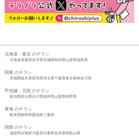
北海道・東北 のチラシ
北海道
青森県
岩手県
宮城県
秋田県
山形県
福島県
関東 のチラシ
茨城県
栃木県
群馬県
埼玉県
千葉県
東京都
神奈川県
甲信越・北陸 のチラシ
新潟県
富山県
石川県
福井県
山梨県
長野県
東海 のチラシ
岐阜県
静岡県
愛知県
三重県
関西 のチラシ
滋賀県
京都府
大阪府
兵庫県
奈良県
和歌山県