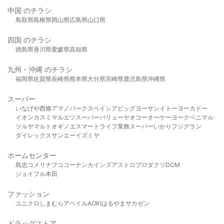
中国 のチラシ
鳥取県
島根県
岡山県
広島県
山口県
四国 のチラシ
徳島県
香川県
愛媛県
高知県
九州・沖縄 のチラシ
福岡県
佐賀県
長崎県
熊本県
大分県
宮崎県
鹿児島県
沖縄県
スーパー
いなげや
西條
アマノパークス
ベイシア
ビッグヨーサン
イトーヨーカドー
イオン
カスミ
マルエツ
スーパーバリュー
ヤオコー
オーケー
ヨークベニマル
ツルヤ
マルト
オギノ
エスマート
ライフ
業務スーパー
いかり
フジグラン
ダイレックス
サンエー
イズミヤ
ホームセンター
島忠
コメリ
ナフコ
コーナン
カインズ
アストロプロダクツ
DCM
ジョイフル本田
ファッション
ユニクロ
しまむら
アベイル
AOKI
はるやま
サカゼン
ドラッグストア