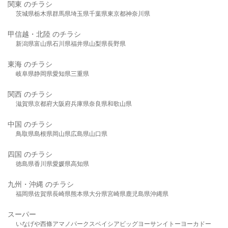
関東 のチラシ
茨城県
栃木県
群馬県
埼玉県
千葉県
東京都
神奈川県
甲信越・北陸 のチラシ
新潟県
富山県
石川県
福井県
山梨県
長野県
東海 のチラシ
岐阜県
静岡県
愛知県
三重県
関西 のチラシ
滋賀県
京都府
大阪府
兵庫県
奈良県
和歌山県
中国 のチラシ
鳥取県
島根県
岡山県
広島県
山口県
四国 のチラシ
徳島県
香川県
愛媛県
高知県
九州・沖縄 のチラシ
福岡県
佐賀県
長崎県
熊本県
大分県
宮崎県
鹿児島県
沖縄県
スーパー
いなげや
西條
アマノパークス
ベイシア
ビッグヨーサン
イトーヨーカドー