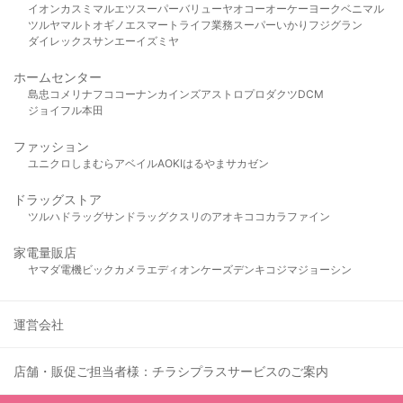
イオン
カスミ
マルエツ
スーパーバリュー
ヤオコー
オーケー
ヨークベニマル
ツルヤ
マルト
オギノ
エスマート
ライフ
業務スーパー
いかり
フジグラン
ダイレックス
サンエー
イズミヤ
ホームセンター
島忠
コメリ
ナフコ
コーナン
カインズ
アストロプロダクツ
DCM
ジョイフル本田
ファッション
ユニクロ
しまむら
アベイル
AOKI
はるやま
サカゼン
ドラッグストア
ツルハドラッグ
サンドラッグ
クスリのアオキ
ココカラファイン
家電量販店
ヤマダ電機
ビックカメラ
エディオン
ケーズデンキ
コジマ
ジョーシン
運営会社
店舗・販促ご担当者様：チラシプラスサービスのご案内