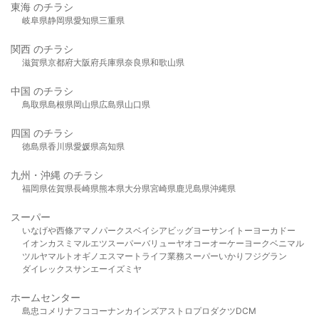
東海 のチラシ
岐阜県
静岡県
愛知県
三重県
関西 のチラシ
滋賀県
京都府
大阪府
兵庫県
奈良県
和歌山県
中国 のチラシ
鳥取県
島根県
岡山県
広島県
山口県
四国 のチラシ
徳島県
香川県
愛媛県
高知県
九州・沖縄 のチラシ
福岡県
佐賀県
長崎県
熊本県
大分県
宮崎県
鹿児島県
沖縄県
スーパー
いなげや
西條
アマノパークス
ベイシア
ビッグヨーサン
イトーヨーカドー
イオン
カスミ
マルエツ
スーパーバリュー
ヤオコー
オーケー
ヨークベニマル
ツルヤ
マルト
オギノ
エスマート
ライフ
業務スーパー
いかり
フジグラン
ダイレックス
サンエー
イズミヤ
ホームセンター
島忠
コメリ
ナフコ
コーナン
カインズ
アストロプロダクツ
DCM