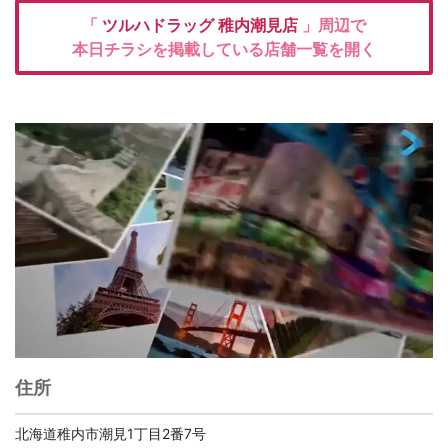
「
ツルハドラッグ
稚内潮見店
」周辺で
本日チラシを掲載している店舗一覧を開く
住所
北海道稚内市潮見1丁目2番7号