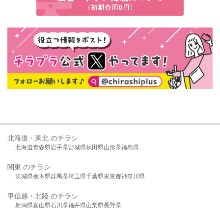
北海道・東北 のチラシ
北海道
青森県
岩手県
宮城県
秋田県
山形県
福島県
関東 のチラシ
茨城県
栃木県
群馬県
埼玉県
千葉県
東京都
神奈川県
甲信越・北陸 のチラシ
新潟県
富山県
石川県
福井県
山梨県
長野県