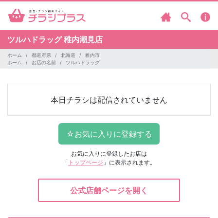
ツルハドラッグ
稚内潮見店
ホーム
都道府県
北海道
稚内市
ホーム
お店の名前
ツルハドラッグ
本日チラシは配信されていません
お気に入りに登録したお店は
「
トップページ
」に表示されます。
公式店舗ページを開く