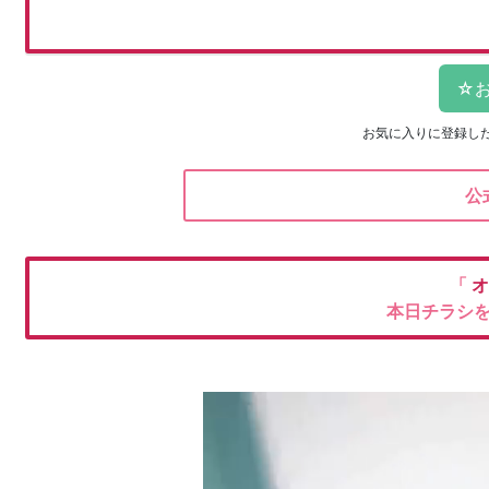
お気に入りに登録し
公
「
オ
本日チラシ