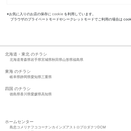
※お気に入りのお店の保存に
cookie
を利用しています。
ブラウザのプライベートモードやシークレットモードでご利用の場合は coo
北海道・東北 のチラシ
北海道
青森県
岩手県
宮城県
秋田県
山形県
福島県
東海 のチラシ
岐阜県
静岡県
愛知県
三重県
四国 のチラシ
徳島県
香川県
愛媛県
高知県
ホームセンター
島忠
コメリ
ナフコ
コーナン
カインズ
アストロプロダクツ
DCM