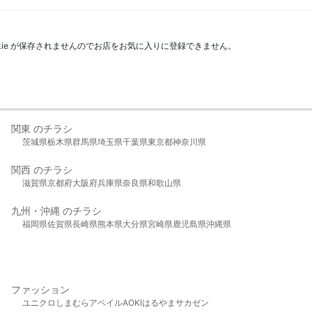
kie が保存されませんのでお店をお気に入りに登録できません。
関東 のチラシ
茨城県
栃木県
群馬県
埼玉県
千葉県
東京都
神奈川県
関西 のチラシ
滋賀県
京都府
大阪府
兵庫県
奈良県
和歌山県
九州・沖縄 のチラシ
福岡県
佐賀県
長崎県
熊本県
大分県
宮崎県
鹿児島県
沖縄県
ファッション
ユニクロ
しまむら
アベイル
AOKI
はるやま
サカゼン