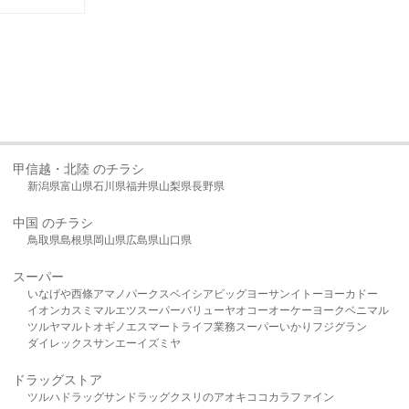
甲信越・北陸 のチラシ
新潟県
富山県
石川県
福井県
山梨県
長野県
中国 のチラシ
鳥取県
島根県
岡山県
広島県
山口県
スーパー
いなげや
西條
アマノパークス
ベイシア
ビッグヨーサン
イトーヨーカドー
イオン
カスミ
マルエツ
スーパーバリュー
ヤオコー
オーケー
ヨークベニマル
ツルヤ
マルト
オギノ
エスマート
ライフ
業務スーパー
いかり
フジグラン
ダイレックス
サンエー
イズミヤ
ドラッグストア
ツルハドラッグ
サンドラッグ
クスリのアオキ
ココカラファイン