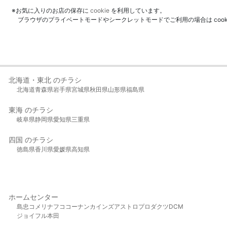
※お気に入りのお店の保存に
cookie
を利用しています。
ブラウザのプライベートモードやシークレットモードでご利用の場合は coo
北海道・東北 のチラシ
北海道
青森県
岩手県
宮城県
秋田県
山形県
福島県
東海 のチラシ
岐阜県
静岡県
愛知県
三重県
四国 のチラシ
徳島県
香川県
愛媛県
高知県
ホームセンター
島忠
コメリ
ナフコ
コーナン
カインズ
アストロプロダクツ
DCM
ジョイフル本田