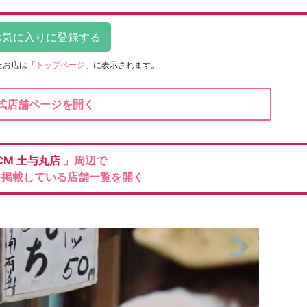
たお店は
「
トップページ
」に表示されます。
式店舗ページを開く
CM
土与丸店
」周辺で
を掲載している店舗一覧を開く