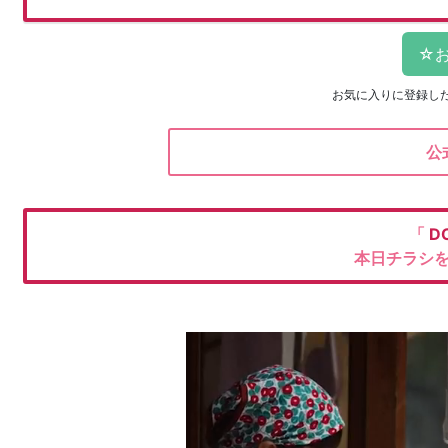
お気に入りに登録し
公
「
D
本日チラシ