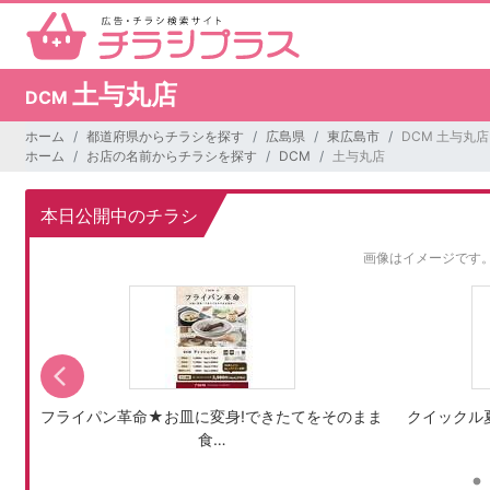
土与丸店
DCM
ホーム
都道府県からチラシを探す
広島県
東広島市
DCM 土与丸店
ホーム
お店の名前からチラシを探す
DCM
土与丸店
本日公開中のチラシ
画像はイメージです
フライパン革命★お皿に変身!できたてをそのまま
クイックル
食…