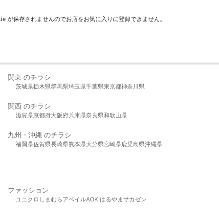
kie が保存されませんのでお店をお気に入りに登録できません。
関東 のチラシ
茨城県
栃木県
群馬県
埼玉県
千葉県
東京都
神奈川県
関西 のチラシ
滋賀県
京都府
大阪府
兵庫県
奈良県
和歌山県
九州・沖縄 のチラシ
福岡県
佐賀県
長崎県
熊本県
大分県
宮崎県
鹿児島県
沖縄県
ファッション
ユニクロ
しまむら
アベイル
AOKI
はるやま
サカゼン