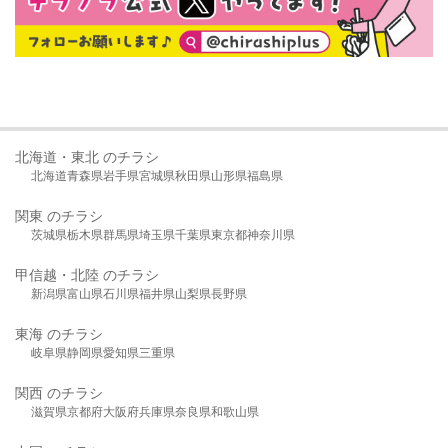
北海道・東北 のチラシ
北海道
青森県
岩手県
宮城県
秋田県
山形県
福島県
関東 のチラシ
茨城県
栃木県
群馬県
埼玉県
千葉県
東京都
神奈川県
甲信越・北陸 のチラシ
新潟県
富山県
石川県
福井県
山梨県
長野県
東海 のチラシ
岐阜県
静岡県
愛知県
三重県
関西 のチラシ
滋賀県
京都府
大阪府
兵庫県
奈良県
和歌山県