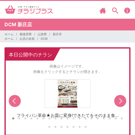
DCM
新庄店
ホーム
都道府県
山形県
新庄市
ホーム
お店の名前
DCM
本日公開中のチラシ
画像はイメージです。
画像をクリックするとチラシが開きます。
フライパン革命★お皿に変身!できたてをそのまま食…