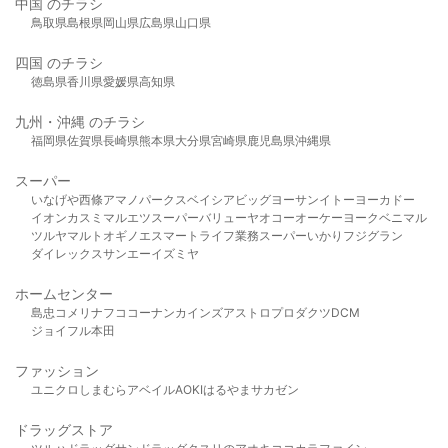
中国 のチラシ
鳥取県
島根県
岡山県
広島県
山口県
四国 のチラシ
徳島県
香川県
愛媛県
高知県
九州・沖縄 のチラシ
福岡県
佐賀県
長崎県
熊本県
大分県
宮崎県
鹿児島県
沖縄県
スーパー
いなげや
西條
アマノパークス
ベイシア
ビッグヨーサン
イトーヨーカドー
イオン
カスミ
マルエツ
スーパーバリュー
ヤオコー
オーケー
ヨークベニマル
ツルヤ
マルト
オギノ
エスマート
ライフ
業務スーパー
いかり
フジグラン
ダイレックス
サンエー
イズミヤ
ホームセンター
島忠
コメリ
ナフコ
コーナン
カインズ
アストロプロダクツ
DCM
ジョイフル本田
ファッション
ユニクロ
しまむら
アベイル
AOKI
はるやま
サカゼン
ドラッグストア