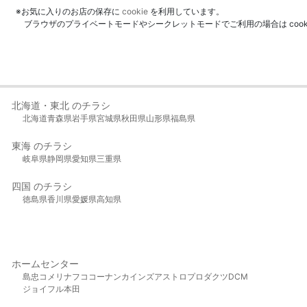
※お気に入りのお店の保存に
cookie
を利用しています。
ブラウザのプライベートモードやシークレットモードでご利用の場合は coo
北海道・東北 のチラシ
北海道
青森県
岩手県
宮城県
秋田県
山形県
福島県
東海 のチラシ
岐阜県
静岡県
愛知県
三重県
四国 のチラシ
徳島県
香川県
愛媛県
高知県
ホームセンター
島忠
コメリ
ナフコ
コーナン
カインズ
アストロプロダクツ
DCM
ジョイフル本田