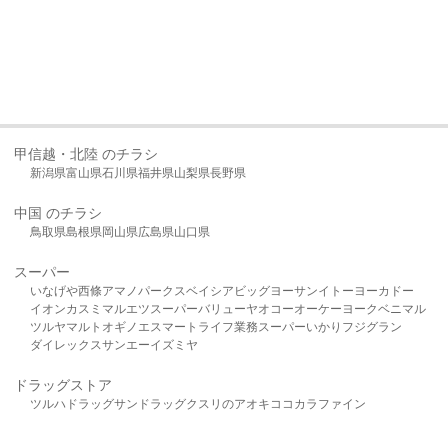
甲信越・北陸 のチラシ
新潟県
富山県
石川県
福井県
山梨県
長野県
中国 のチラシ
鳥取県
島根県
岡山県
広島県
山口県
スーパー
いなげや
西條
アマノパークス
ベイシア
ビッグヨーサン
イトーヨーカドー
イオン
カスミ
マルエツ
スーパーバリュー
ヤオコー
オーケー
ヨークベニマル
ツルヤ
マルト
オギノ
エスマート
ライフ
業務スーパー
いかり
フジグラン
ダイレックス
サンエー
イズミヤ
ドラッグストア
ツルハドラッグ
サンドラッグ
クスリのアオキ
ココカラファイン