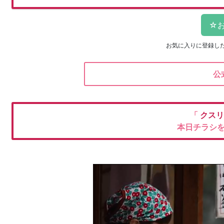
お気に入りに登録し
公
「
クスリ
本日チラシ