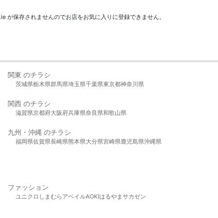
kie が保存されませんのでお店をお気に入りに登録できません。
関東 のチラシ
茨城県
栃木県
群馬県
埼玉県
千葉県
東京都
神奈川県
関西 のチラシ
滋賀県
京都府
大阪府
兵庫県
奈良県
和歌山県
九州・沖縄 のチラシ
福岡県
佐賀県
長崎県
熊本県
大分県
宮崎県
鹿児島県
沖縄県
ファッション
ユニクロ
しまむら
アベイル
AOKI
はるやま
サカゼン