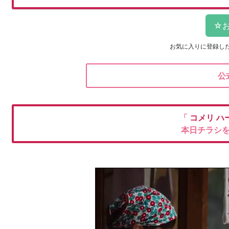
お気に入りに登録し
公
「
コメリ
ハ
本日チラシ