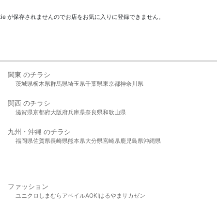
kie が保存されませんのでお店をお気に入りに登録できません。
関東 のチラシ
茨城県
栃木県
群馬県
埼玉県
千葉県
東京都
神奈川県
関西 のチラシ
滋賀県
京都府
大阪府
兵庫県
奈良県
和歌山県
九州・沖縄 のチラシ
福岡県
佐賀県
長崎県
熊本県
大分県
宮崎県
鹿児島県
沖縄県
ファッション
ユニクロ
しまむら
アベイル
AOKI
はるやま
サカゼン