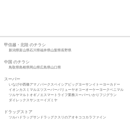
甲信越・北陸 のチラシ
新潟県
富山県
石川県
福井県
山梨県
長野県
中国 のチラシ
鳥取県
島根県
岡山県
広島県
山口県
スーパー
いなげや
西條
アマノパークス
ベイシア
ビッグヨーサン
イトーヨーカドー
イオン
カスミ
マルエツ
スーパーバリュー
ヤオコー
オーケー
ヨークベニマル
ツルヤ
マルト
オギノ
エスマート
ライフ
業務スーパー
いかり
フジグラン
ダイレックス
サンエー
イズミヤ
ドラッグストア
ツルハドラッグ
サンドラッグ
クスリのアオキ
ココカラファイン