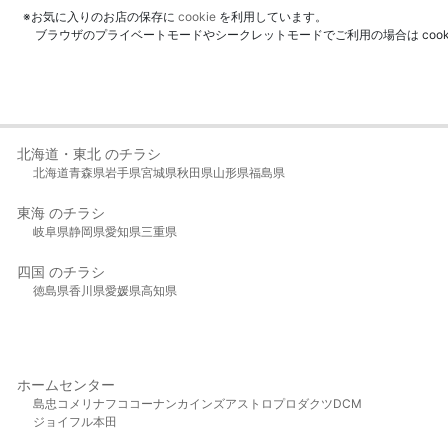
※お気に入りのお店の保存に
cookie
を利用しています。
ブラウザのプライベートモードやシークレットモードでご利用の場合は coo
北海道・東北 のチラシ
北海道
青森県
岩手県
宮城県
秋田県
山形県
福島県
東海 のチラシ
岐阜県
静岡県
愛知県
三重県
四国 のチラシ
徳島県
香川県
愛媛県
高知県
ホームセンター
島忠
コメリ
ナフコ
コーナン
カインズ
アストロプロダクツ
DCM
ジョイフル本田