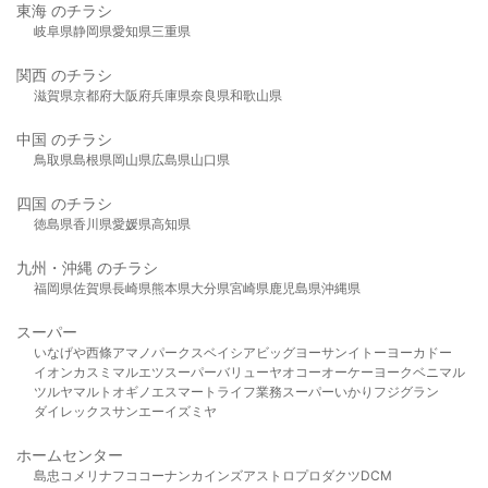
東海 のチラシ
岐阜県
静岡県
愛知県
三重県
関西 のチラシ
滋賀県
京都府
大阪府
兵庫県
奈良県
和歌山県
中国 のチラシ
鳥取県
島根県
岡山県
広島県
山口県
四国 のチラシ
徳島県
香川県
愛媛県
高知県
九州・沖縄 のチラシ
福岡県
佐賀県
長崎県
熊本県
大分県
宮崎県
鹿児島県
沖縄県
スーパー
いなげや
西條
アマノパークス
ベイシア
ビッグヨーサン
イトーヨーカドー
イオン
カスミ
マルエツ
スーパーバリュー
ヤオコー
オーケー
ヨークベニマル
ツルヤ
マルト
オギノ
エスマート
ライフ
業務スーパー
いかり
フジグラン
ダイレックス
サンエー
イズミヤ
ホームセンター
島忠
コメリ
ナフコ
コーナン
カインズ
アストロプロダクツ
DCM