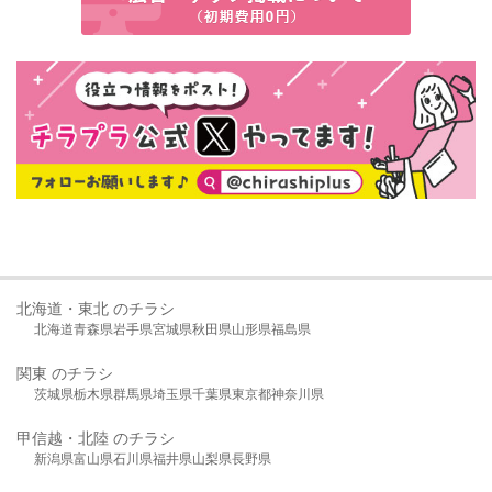
北海道・東北 のチラシ
北海道
青森県
岩手県
宮城県
秋田県
山形県
福島県
関東 のチラシ
茨城県
栃木県
群馬県
埼玉県
千葉県
東京都
神奈川県
甲信越・北陸 のチラシ
新潟県
富山県
石川県
福井県
山梨県
長野県