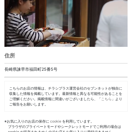
住所
長崎県諫早市福田町25番5号
こちらのお店の情報は、チラシプラス運営会社のセブンネットが独自に
収集した情報を掲載しています。最新情報と異なる可能性があることを
ご理解ください。掲載情報に間違いがございましたら、「
こちら
」より
ご報告をお願いします。
※お気に入りのお店の保存に
cookie
を利用しています。
ブラウザのプライベートモードやシークレットモードでご利用の場合は
cookie が保存されませんのでお店をお気に入りに登録できません。