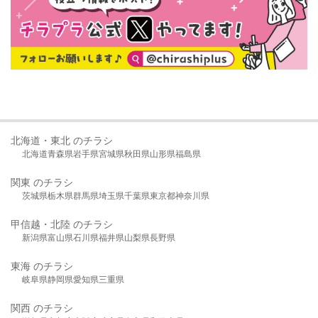
北海道・東北 のチラシ
北海道
青森県
岩手県
宮城県
秋田県
山形県
福島県
関東 のチラシ
茨城県
栃木県
群馬県
埼玉県
千葉県
東京都
神奈川県
甲信越・北陸 のチラシ
新潟県
富山県
石川県
福井県
山梨県
長野県
東海 のチラシ
岐阜県
静岡県
愛知県
三重県
関西 のチラシ