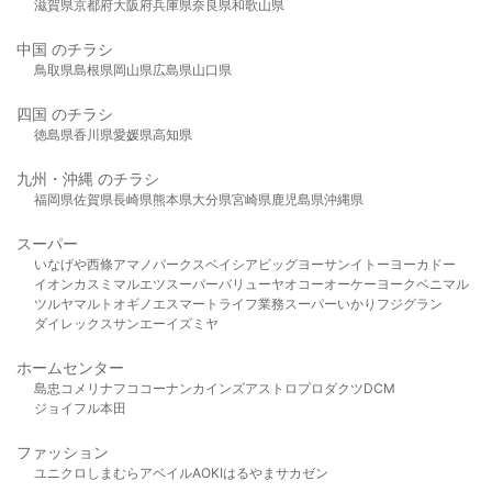
滋賀県
京都府
大阪府
兵庫県
奈良県
和歌山県
中国 のチラシ
鳥取県
島根県
岡山県
広島県
山口県
四国 のチラシ
徳島県
香川県
愛媛県
高知県
九州・沖縄 のチラシ
福岡県
佐賀県
長崎県
熊本県
大分県
宮崎県
鹿児島県
沖縄県
スーパー
いなげや
西條
アマノパークス
ベイシア
ビッグヨーサン
イトーヨーカドー
イオン
カスミ
マルエツ
スーパーバリュー
ヤオコー
オーケー
ヨークベニマル
ツルヤ
マルト
オギノ
エスマート
ライフ
業務スーパー
いかり
フジグラン
ダイレックス
サンエー
イズミヤ
ホームセンター
島忠
コメリ
ナフコ
コーナン
カインズ
アストロプロダクツ
DCM
ジョイフル本田
ファッション
ユニクロ
しまむら
アベイル
AOKI
はるやま
サカゼン